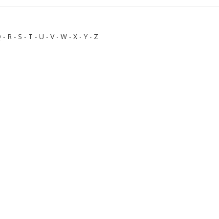
Q
-
R
-
S
-
T
-
U
-
V
-
W
-
X
-
Y
-
Z