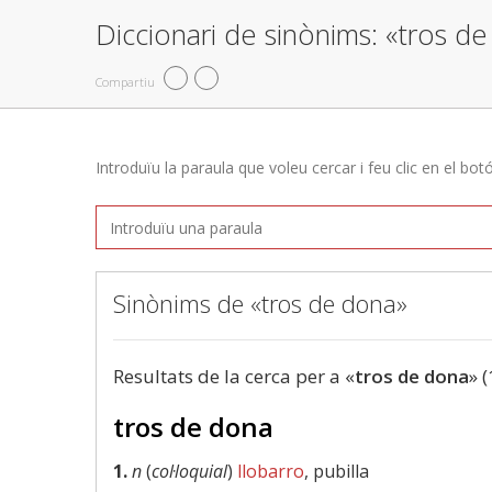
Diccionari de sinònims: «tros d
Compartiu
Introduïu la paraula que voleu cercar i feu clic en el bot
Sinònims de «tros de dona»
Resultats de la cerca per a «
tros de dona
» (
tros de dona
1.
n
(
col·loquial
)
llobarro
, pubilla