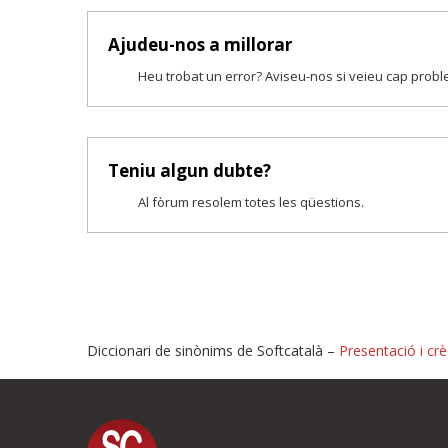
Ajudeu-nos a millorar
Heu trobat un error? Aviseu-nos si veieu cap prob
Teniu algun dubte?
Al fòrum resolem totes les qüestions.
Diccionari de sinònims de Softcatalà –
Presentació i crè
Proposeu-nos millores o i