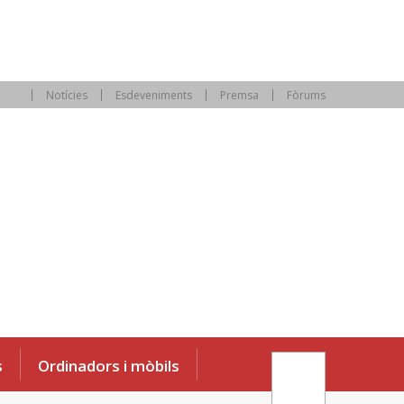
Notícies
Esdeveniments
Premsa
Fòrums
s
Ordinadors i mòbils