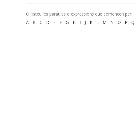
O llisteu les paraules o expressions que comencen per:
A
-
B
-
C
-
D
-
E
-
F
-
G
-
H
-
I
-
J
-
K
-
L
-
M
-
N
-
O
-
P
-