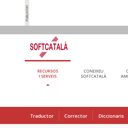
RECURSOS
CONEIXEU
I SERVEIS
SOFTCATALÀ
AMB
Traductor
Corrector
Diccionaris