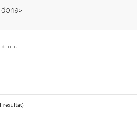
e dona»
ó de cerca.
1 resultat)