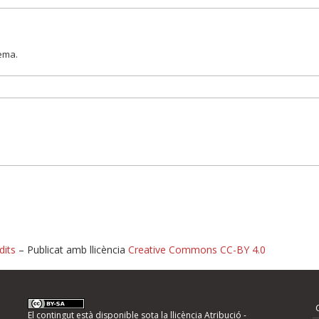
lema.
dits
– Publicat amb llicència
Creative Commons CC-BY 4.0
nformeu d'errors
El contingut està disponible sota la llicència
Atribució -