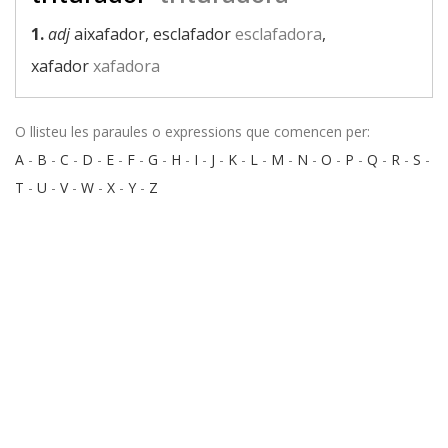
1.
adj
aixafador, esclafador
esclafadora
,
xafador
xafadora
O llisteu les paraules o expressions que comencen per:
A
-
B
-
C
-
D
-
E
-
F
-
G
-
H
-
I
-
J
-
K
-
L
-
M
-
N
-
O
-
P
-
Q
-
R
-
S
-
T
-
U
-
V
-
W
-
X
-
Y
-
Z