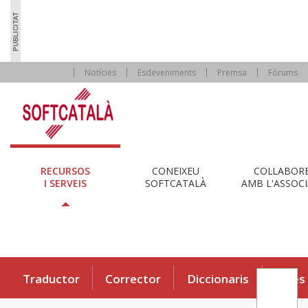
Notícies
Esdeveniments
Premsa
Fòrums
RECURSOS
CONEIXEU
COL·LABOR
I SERVEIS
SOFTCATALÀ
AMB L'ASSOCI
Traductor
Corrector
Diccionaris
Eines