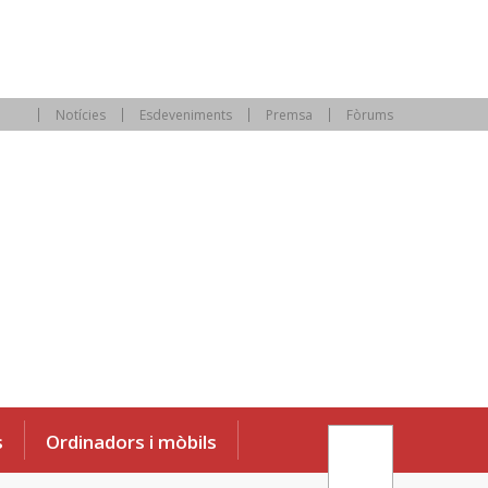
Notícies
Esdeveniments
Premsa
Fòrums
s
Ordinadors i mòbils