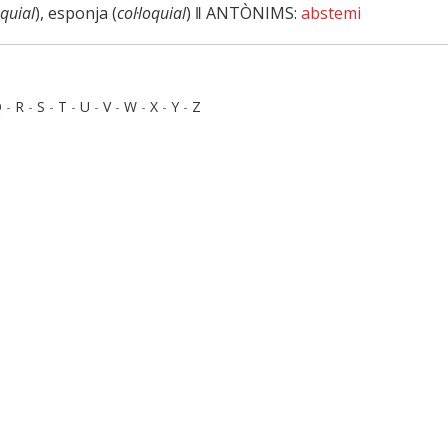
oquial
), esponja (
col·loquial
) ‖
ANTÒNIMS:
abstemi
Q
-
R
-
S
-
T
-
U
-
V
-
W
-
X
-
Y
-
Z