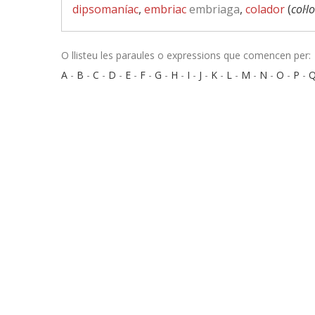
dipsomaníac
,
embriac
embriaga
,
colador
(
col·l
O llisteu les paraules o expressions que comencen per:
A
-
B
-
C
-
D
-
E
-
F
-
G
-
H
-
I
-
J
-
K
-
L
-
M
-
N
-
O
-
P
-