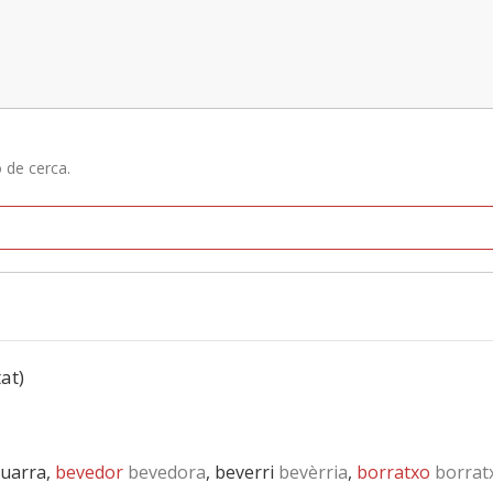
ó de cerca.
tat)
euarra,
bevedor
bevedora
, beverri
bevèrria
,
borratxo
borrat