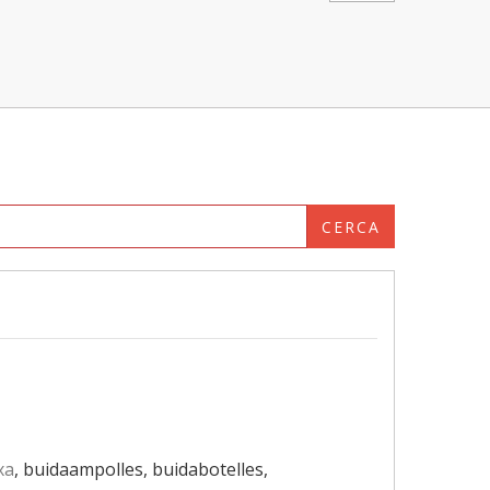
CERCA
xa
, buidaampolles, buidabotelles,