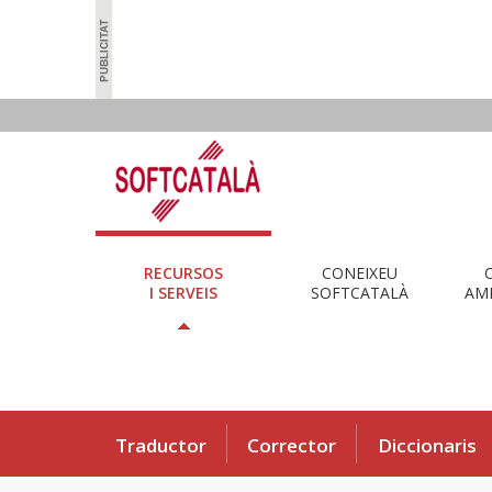
RECURSOS
CONEIXEU
I SERVEIS
SOFTCATALÀ
AMB
Traductor
Corrector
Diccionaris