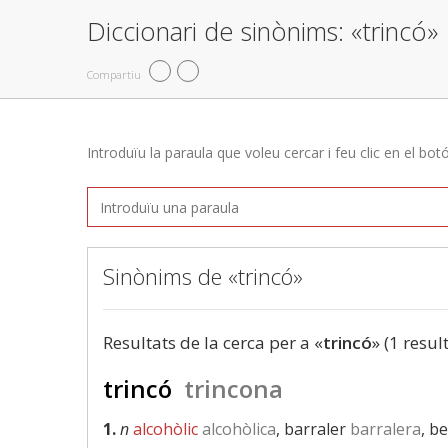
Diccionari de sinònims: «trincó»
Compartiu
Introduïu la paraula que voleu cercar i feu clic en el bot
Sinònims de «trincó»
Resultats de la cerca per a «
trincó
» (1 resul
trincó
trincona
1.
n
alcohòlic
alcohòlica
, barraler
barralera
, b