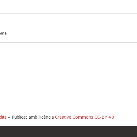
lema.
dits
– Publicat amb llicència
Creative Commons CC-BY 4.0