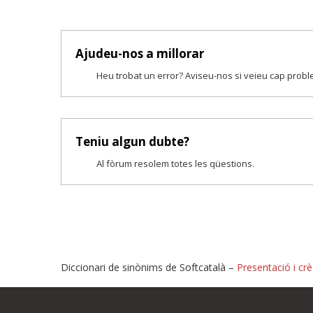
Ajudeu-nos a millorar
Heu trobat un error? Aviseu-nos si veieu cap prob
Teniu algun dubte?
Al fòrum resolem totes les qüestions.
Diccionari de sinònims de Softcatalà –
Presentació i crè