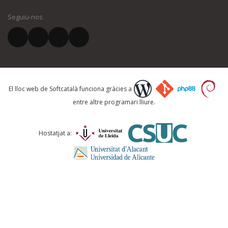
Seguiu-nos
El vostre correu electrònic *
Què proposeu?
El lloc web de Softcatalà funciona gràcies a
entre altre programari lliure.
Comentari *
Hostatjat a: