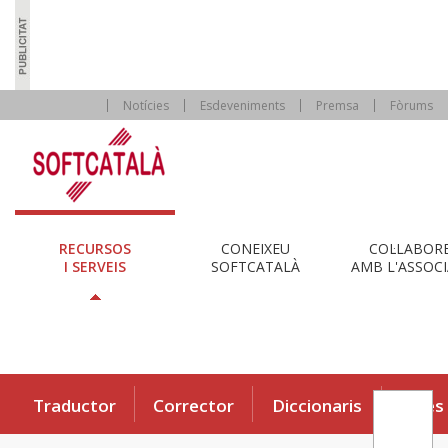
Notícies
Esdeveniments
Premsa
Fòrums
RECURSOS
CONEIXEU
COL·LABOR
I SERVEIS
SOFTCATALÀ
AMB L'ASSOCI
Traductor
Corrector
Diccionaris
Eines