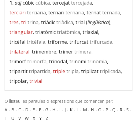
1.
adj
cúbic
cúbica
, tercejat
tercejada
,
terciari
terciària
, ternari
ternària
, ternat
ternada
,
tres
,
tri
trina
, triàdic
triàdica
, trial (
lingüística
),
triangular
, triatòmic
triatòmica
, triaxial,
tricèfal
tricèfala
, triforme, trifurcat
trifurcada
,
trilateral
, trimembre, trímer
trímera
,
trimorf
trimorfa
, trinodal, trinomi
trinòmia
,
tripartit
tripartida
,
triple
tripla
, triplicat
triplicada
,
tripolar,
trivial
O llisteu les paraules o expressions que comencen per:
A
-
B
-
C
-
D
-
E
-
F
-
G
-
H
-
I
-
J
-
K
-
L
-
M
-
N
-
O
-
P
-
Q
-
R
-
S
-
T
-
U
-
V
-
W
-
X
-
Y
-
Z