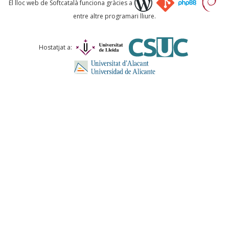
El lloc web de Softcatalà funciona gràcies a
entre altre programari lliure.
Comentari *
Hostatjat a:
ENVIA