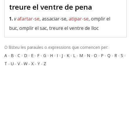
treure el ventre de pena
1.
v
afartar-se
, assaciar-se,
atipar-se
, omplir el
buc, omplir el sac, treure el ventre de lloc
O llisteu les paraules o expressions que comencen per:
A
-
B
-
C
-
D
-
E
-
F
-
G
-
H
-
I
-
J
-
K
-
L
-
M
-
N
-
O
-
P
-
Q
-
R
-
S
-
T
-
U
-
V
-
W
-
X
-
Y
-
Z