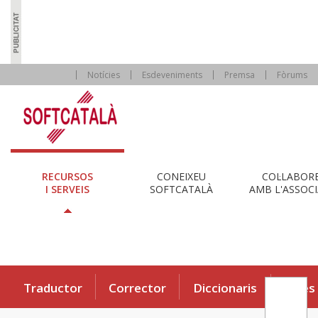
Notícies
Esdeveniments
Premsa
Fòrums
RECURSOS
CONEIXEU
COL·LABOR
I SERVEIS
SOFTCATALÀ
AMB L'ASSOCI
Traductor
Corrector
Diccionaris
Eines