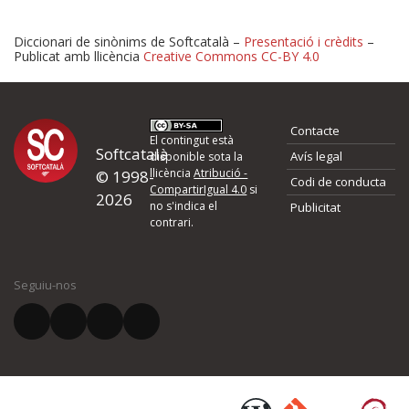
Diccionari de sinònims de Softcatalà –
Presentació i crèdits
–
Publicat amb llicència
Creative Commons CC-BY 4.0
Proposeu-nos millores o 
Contacte
d'errors
El contingut està
Softcatalà
Avís legal
disponible sota la
llicència
Atribució -
© 1998-
Codi de conducta
Si heu trobat un error o voleu proposar alguna millora, ompliu els ca
CompartirIgual 4.0
si
2026
quina és la millora que proposeu o l'error del qual voleu informar-no
no s'indica el
Publicitat
contrari.
El vostre nom *
Seguiu-nos
El vostre correu electrònic *
Què proposeu?