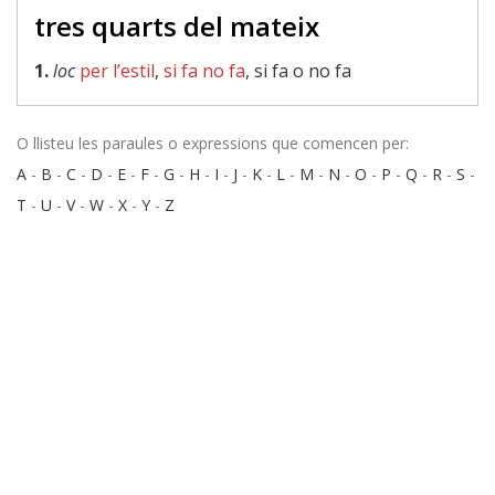
tres quarts del mateix
1.
loc
per l’estil
,
si fa no fa
, si fa o no fa
O llisteu les paraules o expressions que comencen per:
A
-
B
-
C
-
D
-
E
-
F
-
G
-
H
-
I
-
J
-
K
-
L
-
M
-
N
-
O
-
P
-
Q
-
R
-
S
-
T
-
U
-
V
-
W
-
X
-
Y
-
Z