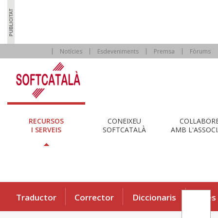
Notícies
Esdeveniments
Premsa
Fòrums
RECURSOS
CONEIXEU
COL·LABOR
I SERVEIS
SOFTCATALÀ
AMB L'ASSOCI
Traductor
Corrector
Diccionaris
Eines