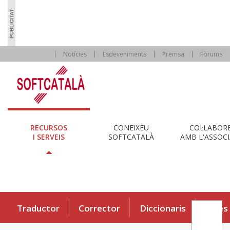
Notícies
Esdeveniments
Premsa
Fòrums
RECURSOS
CONEIXEU
COL·LABOR
I SERVEIS
SOFTCATALÀ
AMB L'ASSOCI
Traductor
Corrector
Diccionaris
Eines