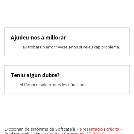
Ajudeu-nos a millorar
Heu trobat un error? Aviseu-nos si veieu cap problema.
Teniu algun dubte?
Al fòrum resolem totes les qüestions.
Diccionari de sinònims de Softcatalà –
Presentació i crèdits
–
Publicat amb llicència
Creative Commons CC-BY 4.0