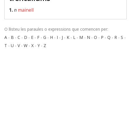
1.
n
mainell
O llisteu les paraules o expressions que comencen per:
A
-
B
-
C
-
D
-
E
-
F
-
G
-
H
-
I
-
J
-
K
-
L
-
M
-
N
-
O
-
P
-
Q
-
R
-
S
-
T
-
U
-
V
-
W
-
X
-
Y
-
Z