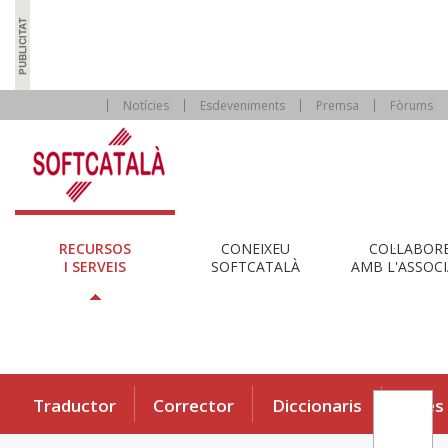
Notícies
Esdeveniments
Premsa
Fòrums
RECURSOS
CONEIXEU
COL·LABOR
I SERVEIS
SOFTCATALÀ
AMB L'ASSOCI
Traductor
Corrector
Diccionaris
Eines