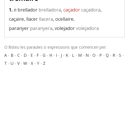
1.
n
brellador
brelladora
,
caçador
caçadora
,
caçaire, llacer
llacera
, ocellaire,
paranyer
paranyera
, volejador
volejadora
O llisteu les paraules o expressions que comencen per:
A
-
B
-
C
-
D
-
E
-
F
-
G
-
H
-
I
-
J
-
K
-
L
-
M
-
N
-
O
-
P
-
Q
-
R
-
S
-
T
-
U
-
V
-
W
-
X
-
Y
-
Z