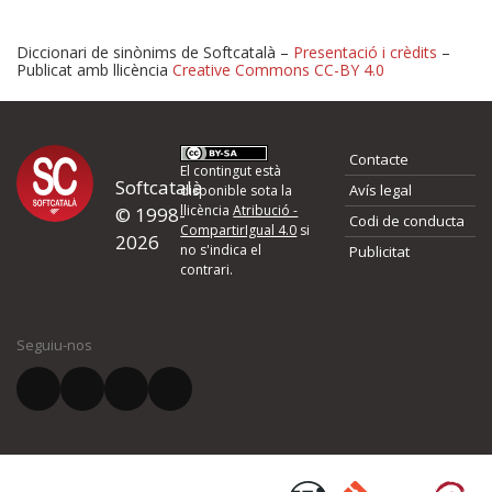
Diccionari de sinònims de Softcatalà –
Presentació i crèdits
–
Publicat amb llicència
Creative Commons CC-BY 4.0
Proposeu-nos millores o 
Contacte
d'errors
El contingut està
Softcatalà
Avís legal
disponible sota la
llicència
Atribució -
© 1998-
Codi de conducta
Si heu trobat un error o voleu proposar alguna millora, ompliu els ca
CompartirIgual 4.0
si
2026
quina és la millora que proposeu o l'error del qual voleu informar-no
no s'indica el
Publicitat
contrari.
El vostre nom *
Seguiu-nos
El vostre correu electrònic *