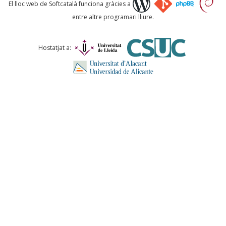
Què proposeu?
El lloc web de Softcatalà funciona gràcies a
entre altre programari lliure.
Comentari *
Hostatjat a:
ENVIA