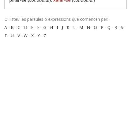
pirar-se (
col·loquial
),
xalar-se
(
col·loquial
)
O llisteu les paraules o expressions que comencen per:
A
-
B
-
C
-
D
-
E
-
F
-
G
-
H
-
I
-
J
-
K
-
L
-
M
-
N
-
O
-
P
-
Q
-
R
-
S
-
T
-
U
-
V
-
W
-
X
-
Y
-
Z