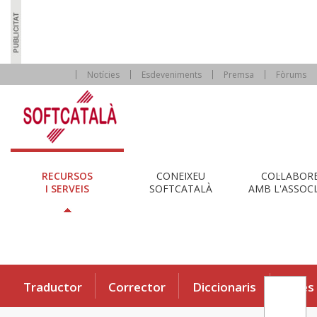
Notícies
Esdeveniments
Premsa
Fòrums
RECURSOS
CONEIXEU
COL·LABOR
I SERVEIS
SOFTCATALÀ
AMB L'ASSOCI
Traductor
Corrector
Diccionaris
Eines