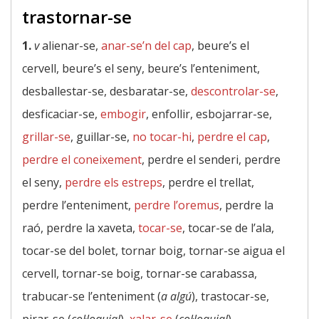
trastornar-se
1.
v
alienar-se,
anar-se’n del cap
, beure’s el
cervell, beure’s el seny, beure’s l’enteniment,
desballestar-se, desbaratar-se,
descontrolar-se
,
desficaciar-se,
embogir
, enfollir, esbojarrar-se,
grillar-se
, guillar-se,
no tocar-hi
,
perdre el cap
,
perdre el coneixement
, perdre el senderi, perdre
el seny,
perdre els estreps
, perdre el trellat,
perdre l’enteniment,
perdre l’oremus
, perdre la
raó, perdre la xaveta,
tocar-se
, tocar-se de l’ala,
tocar-se del bolet, tornar boig, tornar-se aigua el
cervell, tornar-se boig, tornar-se carabassa,
trabucar-se l’enteniment (
a algú
), trastocar-se,