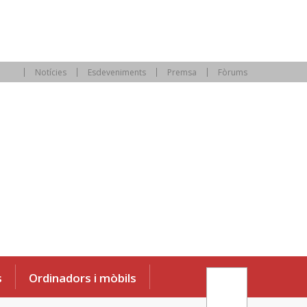
Notícies
Esdeveniments
Premsa
Fòrums
s
Ordinadors i mòbils