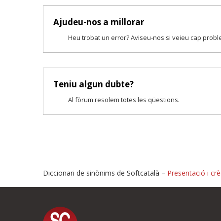
Ajudeu-nos a millorar
Heu trobat un error? Aviseu-nos si veieu cap prob
Teniu algun dubte?
Al fòrum resolem totes les qüestions.
Diccionari de sinònims de Softcatalà –
Presentació i crè
Proposeu-nos millores o i