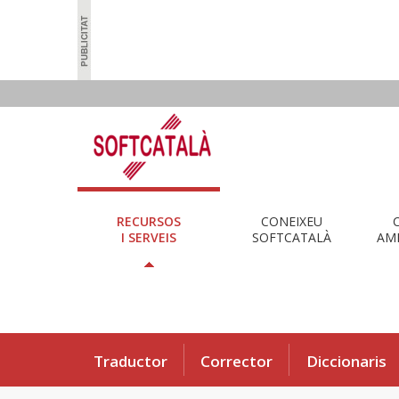
RECURSOS
CONEIXEU
I SERVEIS
SOFTCATALÀ
AMB
Traductor
Corrector
Diccionaris