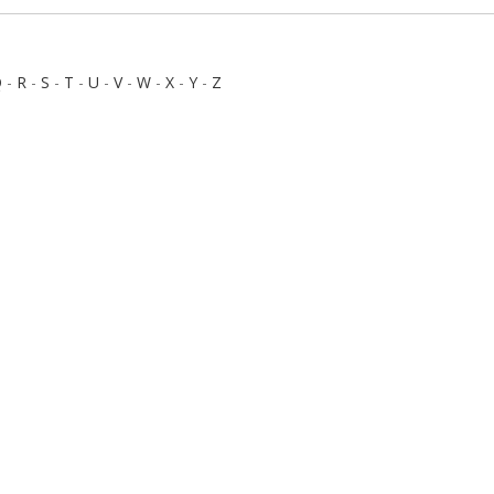
Q
-
R
-
S
-
T
-
U
-
V
-
W
-
X
-
Y
-
Z