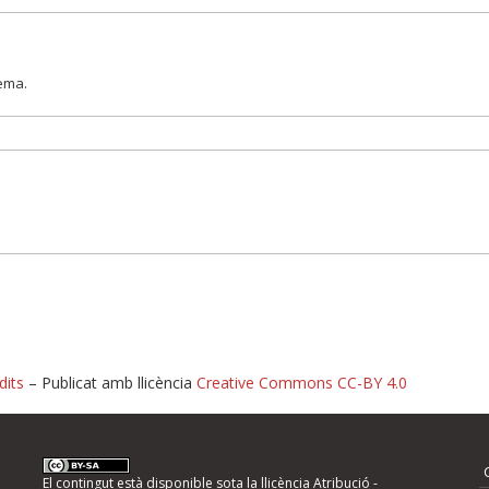
lema.
dits
– Publicat amb llicència
Creative Commons CC-BY 4.0
nformeu d'errors
El contingut està disponible sota la llicència
Atribució -