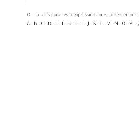
O llisteu les paraules o expressions que comencen per:
A
-
B
-
C
-
D
-
E
-
F
-
G
-
H
-
I
-
J
-
K
-
L
-
M
-
N
-
O
-
P
-