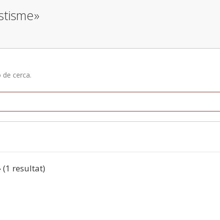
estisme»
ó de cerca.
» (1 resultat)