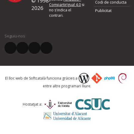
© 1998-
Codi de conducta
Si heu trobat un error o voleu proposar alguna millora, ompliu els ca
CompartirIgual 4.0
si
2026
quina és la millora que proposeu o l'error del qual voleu informar-no
no s'indica el
Publicitat
contrari.
El vostre nom *
Seguiu-nos
El vostre correu electrònic *
Què proposeu?
El lloc web de Softcatalà funciona gràcies a
entre altre programari lliure.
Comentari *
Hostatjat a: