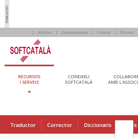
Notícies
Esdeveniments
Premsa
Fòrums
RECURSOS
CONEIXEU
COL·LABOR
I SERVEIS
SOFTCATALÀ
AMB L'ASSOCI
Traductor
Corrector
Diccionaris
Eines