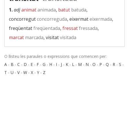
1.
adj
animat
animada
,
batut
batuda
,
concorregut
concorreguda
, eixermat
eixermada
,
freqüentat
freqüentada
,
fressat
fressada
,
marcat
marcada
, visitat
visitada
O llisteu les paraules o expressions que comencen per:
A
-
B
-
C
-
D
-
E
-
F
-
G
-
H
-
I
-
J
-
K
-
L
-
M
-
N
-
O
-
P
-
Q
-
R
-
S
-
T
-
U
-
V
-
W
-
X
-
Y
-
Z