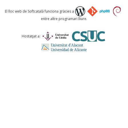
Què proposeu?
El lloc web de Softcatalà funciona gràcies a
entre altre programari lliure.
Comentari *
Hostatjat a:
ENVIA