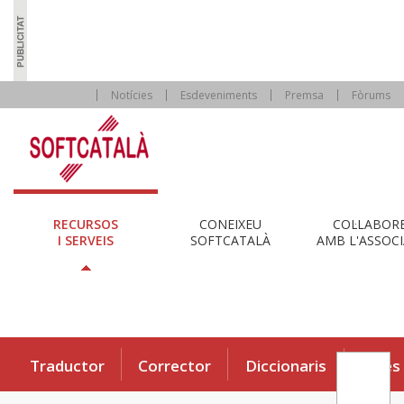
Notícies
Esdeveniments
Premsa
Fòrums
RECURSOS
CONEIXEU
COL·LABOR
I SERVEIS
SOFTCATALÀ
AMB L'ASSOCI
Traductor
Corrector
Diccionaris
Eines