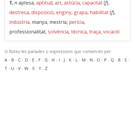
1.
n
aptesa,
aptitud
,
art
,
astúcia
,
capacitat
(
f
),
destresa
,
disposició
,
enginy
,
grapa
,
habilitat
(
f
),
indústria
, manya, mestria,
perícia
,
professionalitat,
solvència
,
tècnica
,
traça
,
vocació
O llisteu les paraules o expressions que comencen per:
A
-
B
-
C
-
D
-
E
-
F
-
G
-
H
-
I
-
J
-
K
-
L
-
M
-
N
-
O
-
P
-
Q
-
R
-
S
-
T
-
U
-
V
-
W
-
X
-
Y
-
Z