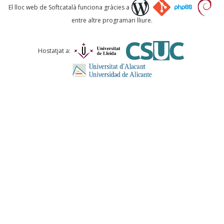
Què proposeu?
El lloc web de Softcatalà funciona gràcies a
entre altre programari lliure.
Comentari *
Hostatjat a:
ENVIA