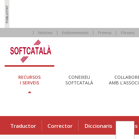
Notícies
Esdeveniments
Premsa
Fòrums
RECURSOS
CONEIXEU
COL·LABOR
I SERVEIS
SOFTCATALÀ
AMB L'ASSOCI
Traductor
Corrector
Diccionaris
Eines