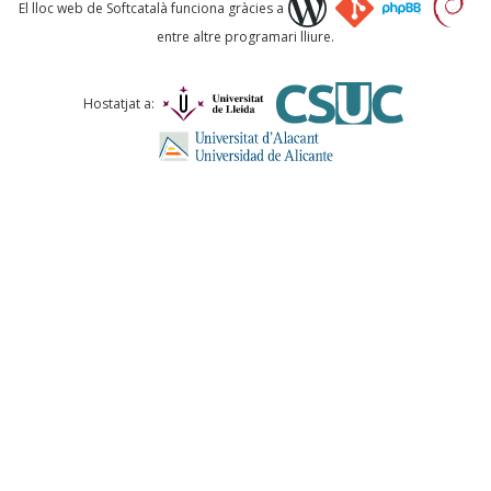
Què proposeu?
El lloc web de Softcatalà funciona gràcies a
entre altre programari lliure.
Comentari *
Hostatjat a:
ENVIA