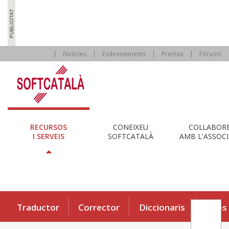
Notícies
Esdeveniments
Premsa
Fòrums
RECURSOS
CONEIXEU
COL·LABOR
I SERVEIS
SOFTCATALÀ
AMB L'ASSOCI
Traductor
Corrector
Diccionaris
Eines