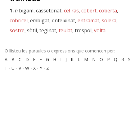
1.
n
bigam, cassetonat,
cel ras
,
cobert
,
coberta
,
cobricel
, embigat, enteixinat,
entramat
,
solera
,
sostre
, sòtil, teginat,
teulat
, trespol,
volta
O llisteu les paraules o expressions que comencen per:
A
-
B
-
C
-
D
-
E
-
F
-
G
-
H
-
I
-
J
-
K
-
L
-
M
-
N
-
O
-
P
-
Q
-
R
-
S
-
T
-
U
-
V
-
W
-
X
-
Y
-
Z