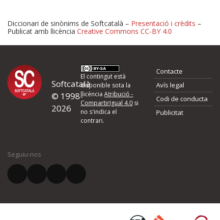
Diccionari de sinònims de Softcatalà –
Presentació i crèdits
–
Publicat amb llicència
Creative Commons CC-BY 4.0
Proposeu-nos millores o 
Contacte
d'errors
El contingut està
Softcatalà
Avís legal
disponible sota la
llicència
Atribució -
© 1998-
Codi de conducta
Si heu trobat un error o voleu proposar alguna millora, ompliu els ca
CompartirIgual 4.0
si
2026
quina és la millora que proposeu o l'error del qual voleu informar-no
no s'indica el
Publicitat
contrari.
El vostre nom *
Seguiu-nos
El vostre correu electrònic *