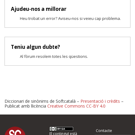
Ajudeu-nos a millorar
Heu trobat un error? Aviseu-nos si veieu cap problema.
Teniu algun dubte?
Al fòrum resolem totes les qüestions.
Diccionari de sinònims de Softcatalà –
Presentació i crèdits
–
Publicat amb llicència
Creative Commons CC-BY 4.0
Proposeu-nos millores o 
Contacte
El contingut està