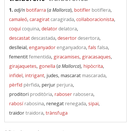
1.
adj/n
botifarra
(
a Mallorca
),
botifler
botiflera
,
camaleó
,
caragirat
caragirada
,
col·laboracionista
,
coquí
coquina
,
delator
delatora
,
descastat
descastada
,
desertor
desertora
,
deslleial,
enganyador
enganyadora
,
fals
falsa
,
fementit
fementida
,
giracamises
,
giracasaques
,
girajaquetes
,
gonella
(
a Mallorca
),
hipòcrita
,
infidel
,
intrigant
, judes, mascarat
mascarada
,
pèrfid
pèrfida
, perjur
perjura
,
proditori
proditòria
,
raboser
rabosera
,
rabosí
rabosina
, renegat
renegada
,
sipai
,
traïdor
traïdora
,
trànsfuga