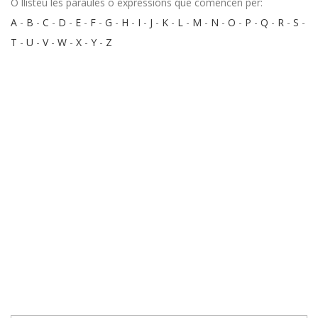
O llisteu les paraules o expressions que comencen per:
A
-
B
-
C
-
D
-
E
-
F
-
G
-
H
-
I
-
J
-
K
-
L
-
M
-
N
-
O
-
P
-
Q
-
R
-
S
-
T
-
U
-
V
-
W
-
X
-
Y
-
Z