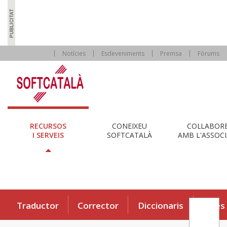
Notícies
Esdeveniments
Premsa
Fòrums
RECURSOS
CONEIXEU
COL·LABOR
I SERVEIS
SOFTCATALÀ
AMB L'ASSOCI
Traductor
Corrector
Diccionaris
Eines