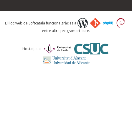
Què proposeu?
El lloc web de Softcatalà funciona gràcies a
entre altre programari lliure.
Comentari *
Hostatjat a:
ENVIA