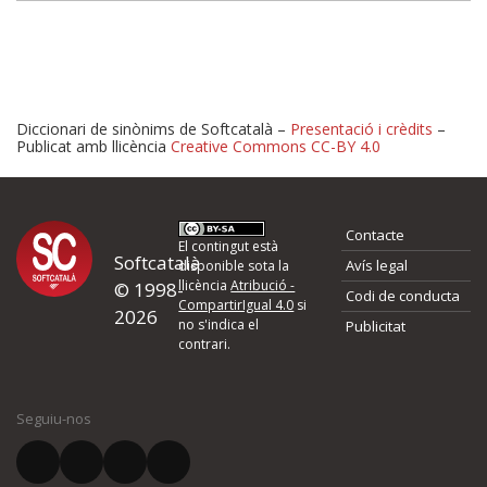
Diccionari de sinònims de Softcatalà –
Presentació i crèdits
–
Publicat amb llicència
Creative Commons CC-BY 4.0
Proposeu-nos millores o 
Contacte
d'errors
El contingut està
Softcatalà
Avís legal
disponible sota la
llicència
Atribució -
© 1998-
Codi de conducta
Si heu trobat un error o voleu proposar alguna millora, ompliu els ca
CompartirIgual 4.0
si
2026
quina és la millora que proposeu o l'error del qual voleu informar-no
no s'indica el
Publicitat
contrari.
El vostre nom *
Seguiu-nos
El vostre correu electrònic *