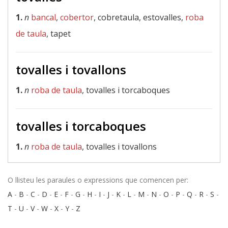
1.
n
bancal
,
cobertor
, cobretaula, estovalles,
roba
de taula
, tapet
tovalles i tovallons
1.
n
roba de taula
, tovalles i torcaboques
tovalles i torcaboques
1.
n
roba de taula
, tovalles i tovallons
O llisteu les paraules o expressions que comencen per:
A
-
B
-
C
-
D
-
E
-
F
-
G
-
H
-
I
-
J
-
K
-
L
-
M
-
N
-
O
-
P
-
Q
-
R
-
S
-
T
-
U
-
V
-
W
-
X
-
Y
-
Z