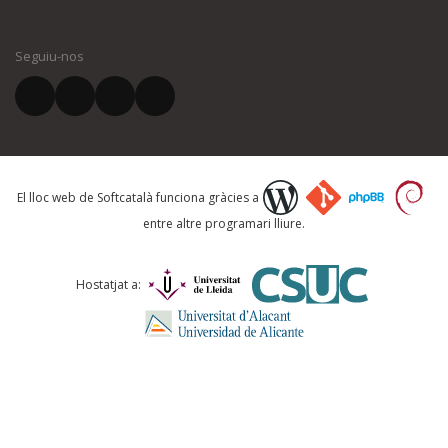
El vostre nom *
Seguiu-nos
El vostre correu electrònic *
Què proposeu?
El lloc web de Softcatalà funciona gràcies a
entre altre programari lliure.
Comentari *
Hostatjat a: