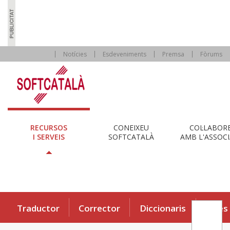
Notícies
Esdeveniments
Premsa
Fòrums
RECURSOS
CONEIXEU
COL·LABOR
I SERVEIS
SOFTCATALÀ
AMB L'ASSOCI
Traductor
Corrector
Diccionaris
Eines