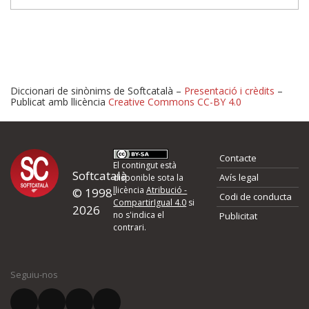
Diccionari de sinònims de Softcatalà –
Presentació i crèdits
–
Publicat amb llicència
Creative Commons CC-BY 4.0
Proposeu-nos millores o 
Contacte
d'errors
El contingut està
Softcatalà
Avís legal
disponible sota la
llicència
Atribució -
© 1998-
Codi de conducta
Si heu trobat un error o voleu proposar alguna millora, ompliu els ca
CompartirIgual 4.0
si
2026
quina és la millora que proposeu o l'error del qual voleu informar-no
no s'indica el
Publicitat
contrari.
El vostre nom *
Seguiu-nos
El vostre correu electrònic *