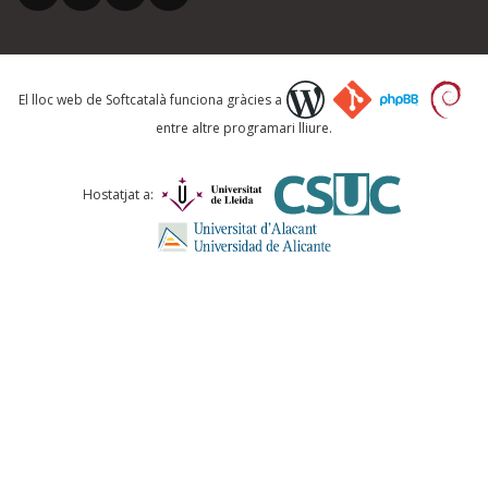
Què proposeu?
El lloc web de Softcatalà funciona gràcies a
entre altre programari lliure.
Comentari *
Hostatjat a:
ENVIA