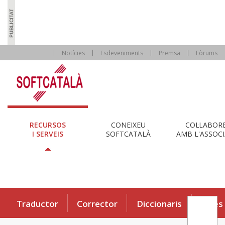
Notícies
Esdeveniments
Premsa
Fòrums
RECURSOS
CONEIXEU
COL·LABOR
I SERVEIS
SOFTCATALÀ
AMB L'ASSOCI
Traductor
Corrector
Diccionaris
Eines