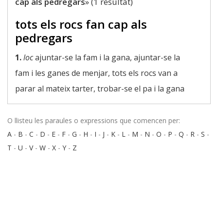
cap als pedregars
» (1 resultat)
tots els rocs fan cap als
pedregars
1.
loc
ajuntar-se la fam i la gana, ajuntar-se la
fam i les ganes de menjar, tots els rocs van a
parar al mateix tarter, trobar-se el pa i la gana
O llisteu les paraules o expressions que comencen per:
A
-
B
-
C
-
D
-
E
-
F
-
G
-
H
-
I
-
J
-
K
-
L
-
M
-
N
-
O
-
P
-
Q
-
R
-
S
-
T
-
U
-
V
-
W
-
X
-
Y
-
Z