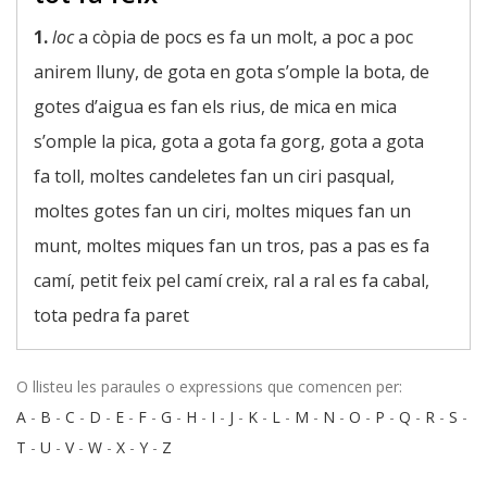
1.
loc
a còpia de pocs es fa un molt, a poc a poc
anirem lluny, de gota en gota s’omple la bota, de
gotes d’aigua es fan els rius, de mica en mica
s’omple la pica, gota a gota fa gorg, gota a gota
fa toll, moltes candeletes fan un ciri pasqual,
moltes gotes fan un ciri, moltes miques fan un
munt, moltes miques fan un tros, pas a pas es fa
camí, petit feix pel camí creix, ral a ral es fa cabal,
tota pedra fa paret
O llisteu les paraules o expressions que comencen per:
A
-
B
-
C
-
D
-
E
-
F
-
G
-
H
-
I
-
J
-
K
-
L
-
M
-
N
-
O
-
P
-
Q
-
R
-
S
-
T
-
U
-
V
-
W
-
X
-
Y
-
Z