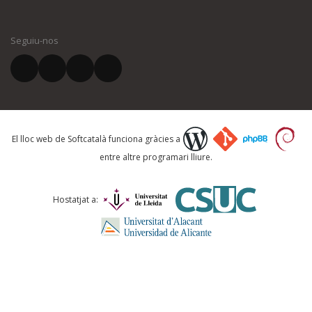
El vostre nom *
Seguiu-nos
El vostre correu electrònic *
Què proposeu?
El lloc web de Softcatalà funciona gràcies a
entre altre programari lliure.
Comentari *
Hostatjat a: