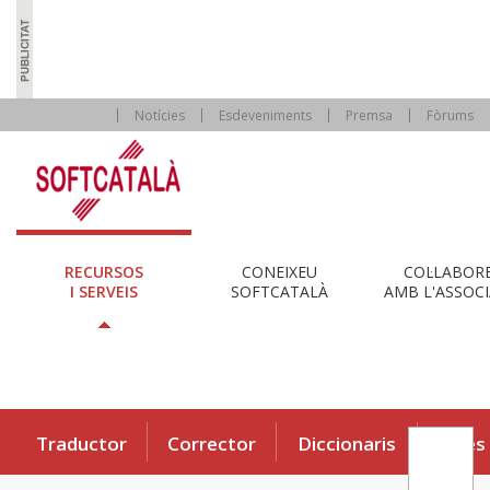
Notícies
Esdeveniments
Premsa
Fòrums
RECURSOS
CONEIXEU
COL·LABOR
I SERVEIS
SOFTCATALÀ
AMB L'ASSOCI
Traductor
Corrector
Diccionaris
Eines