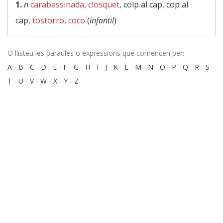
1.
n
carabassinada
,
closquet
, colp al cap, cop al
cap,
tostorro
,
coco
(
infantil
)
O llisteu les paraules o expressions que comencen per:
A
-
B
-
C
-
D
-
E
-
F
-
G
-
H
-
I
-
J
-
K
-
L
-
M
-
N
-
O
-
P
-
Q
-
R
-
S
-
T
-
U
-
V
-
W
-
X
-
Y
-
Z