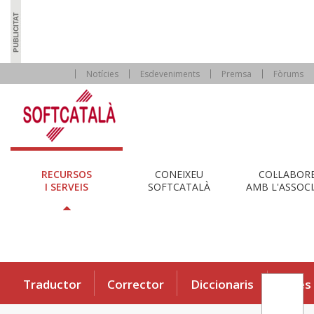
Notícies
Esdeveniments
Premsa
Fòrums
RECURSOS
CONEIXEU
COL·LABOR
I SERVEIS
SOFTCATALÀ
AMB L'ASSOCI
Traductor
Corrector
Diccionaris
Eines