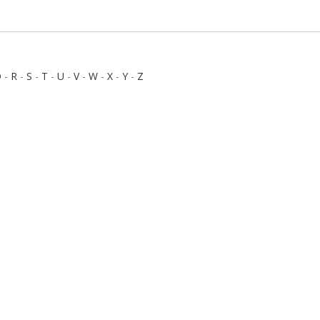
Q
-
R
-
S
-
T
-
U
-
V
-
W
-
X
-
Y
-
Z