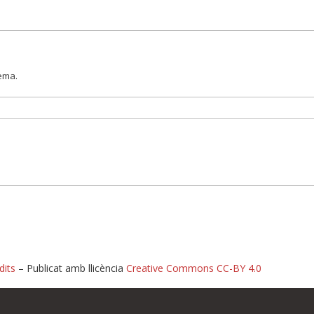
lema.
dits
– Publicat amb llicència
Creative Commons CC-BY 4.0