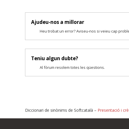
Ajudeu-nos a millorar
Heu trobat un error? Aviseu-nos si veieu cap prob
Teniu algun dubte?
Al fòrum resolem totes les qüestions.
Diccionari de sinònims de Softcatalà –
Presentació i crè