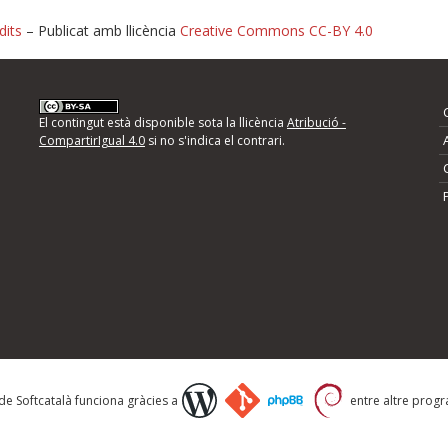
dits
– Publicat amb llicència
Creative Commons CC-BY 4.0
nformeu d'errors
El contingut està disponible sota la llicència
Atribució -
CompartirIgual 4.0
si no s'indica el contrari.
mps següents i descriviu quina és la millora que
 de Softcatalà funciona gràcies a
entre altre progra