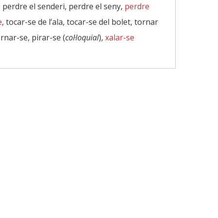
, perdre el senderi, perdre el seny,
perdre
e
, tocar-se de l’ala, tocar-se del bolet, tornar
ornar-se, pirar-se (
col·loquial
),
xalar-se