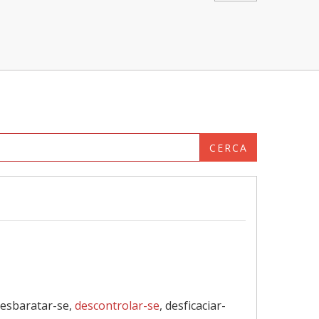
CERCA
 desbaratar-se,
descontrolar-se
, desficaciar-