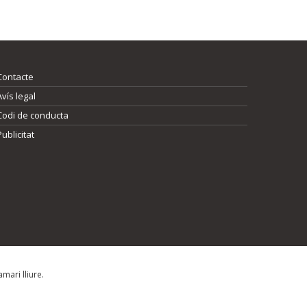
Contacte
Avís legal
Codi de conducta
Publicitat
mari lliure.