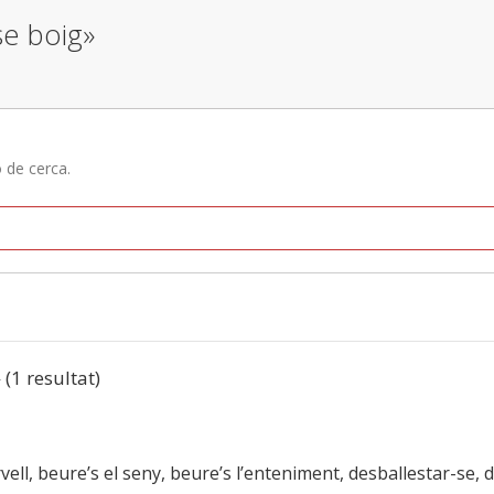
se boig»
ó de cerca.
 (1 resultat)
ervell, beure’s el seny, beure’s l’enteniment, desballestar-se,