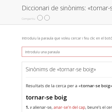
Diccionari de sinònims: «tornar-
Compartiu
Introduïu la paraula que voleu cercar i feu clic en el bot
Sinònims de «tornar-se boig»
Resultats de la cerca per a «
tornar-se boig
»
tornar-se boig
1.
v
alienar-se,
anar-se’n del cap
, beure’s el c