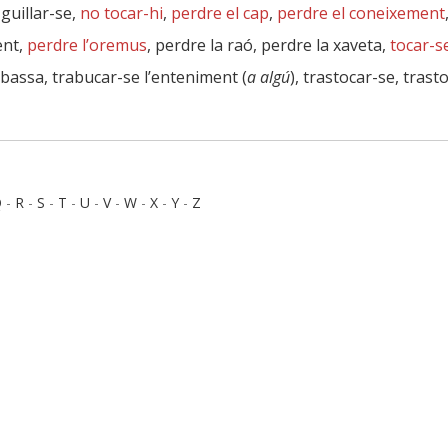
 guillar-se,
no tocar-hi
,
perdre el cap
,
perdre el coneixement
ent,
perdre l’oremus
, perdre la raó, perdre la xaveta,
tocar-s
abassa, trabucar-se l’enteniment (
a algú
), trastocar-se, trast
Q
-
R
-
S
-
T
-
U
-
V
-
W
-
X
-
Y
-
Z