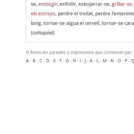
se,
embogir
, enfollir, esbojarrar-se,
grillar-se
,
els estreps
, perdre el trellat, perdre l’entenim
boig, tornar-se aigua el cervell, tornar-se car
(
col·loquial
)
O llisteu les paraules o expressions que comencen per:
A
-
B
-
C
-
D
-
E
-
F
-
G
-
H
-
I
-
J
-
K
-
L
-
M
-
N
-
O
-
P
-