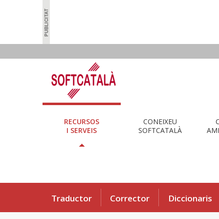
RECURSOS
CONEIXEU
I SERVEIS
SOFTCATALÀ
AMB
Traductor
Corrector
Diccionaris