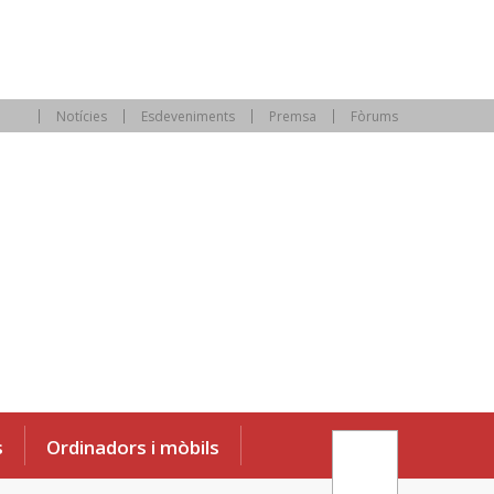
Notícies
Esdeveniments
Premsa
Fòrums
s
Ordinadors i mòbils