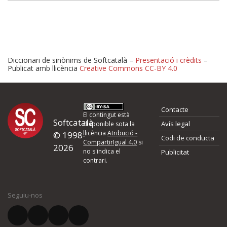
Diccionari de sinònims de Softcatalà –
Presentació i crèdits
–
Publicat amb llicència
Creative Commons CC-BY 4.0
Proposeu-nos millores o 
Contacte
d'errors
El contingut està
Softcatalà
Avís legal
disponible sota la
llicència
Atribució -
© 1998-
Codi de conducta
Si heu trobat un error o voleu proposar alguna millora, ompliu els ca
CompartirIgual 4.0
si
2026
quina és la millora que proposeu o l'error del qual voleu informar-no
no s'indica el
Publicitat
contrari.
El vostre nom *
Seguiu-nos
El vostre correu electrònic *