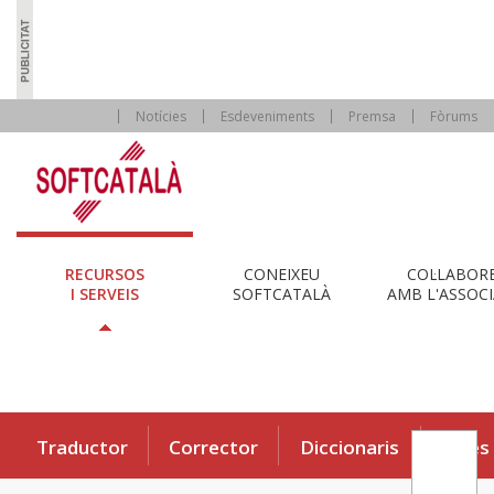
Notícies
Esdeveniments
Premsa
Fòrums
RECURSOS
CONEIXEU
COL·LABOR
I SERVEIS
SOFTCATALÀ
AMB L'ASSOCI
Traductor
Corrector
Diccionaris
Eines