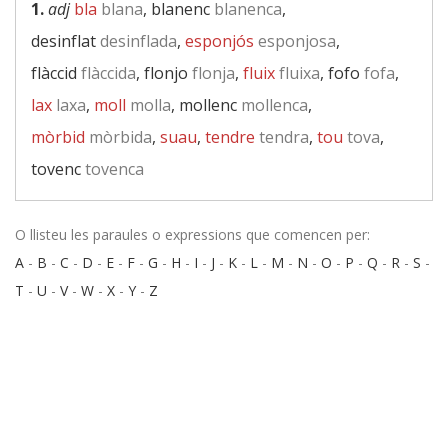
1.
adj
bla
blana
, blanenc
blanenca
,
desinflat
desinflada
,
esponjós
esponjosa
,
flàccid
flàccida
, flonjo
flonja
,
fluix
fluixa
, fofo
fofa
,
lax
laxa
,
moll
molla
, mollenc
mollenca
,
mòrbid
mòrbida
,
suau
,
tendre
tendra
,
tou
tova
,
tovenc
tovenca
O llisteu les paraules o expressions que comencen per:
A
-
B
-
C
-
D
-
E
-
F
-
G
-
H
-
I
-
J
-
K
-
L
-
M
-
N
-
O
-
P
-
Q
-
R
-
S
-
T
-
U
-
V
-
W
-
X
-
Y
-
Z