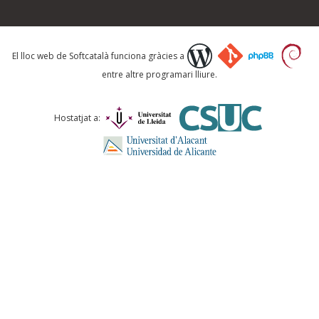
Què proposeu?
El lloc web de Softcatalà funciona gràcies a
entre altre programari lliure.
Comentari *
Hostatjat a:
ENVIA