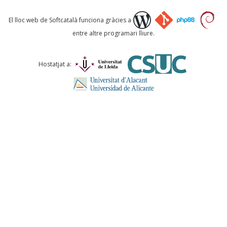
Què proposeu?
El lloc web de Softcatalà funciona gràcies a
entre altre programari lliure.
Comentari *
Hostatjat a:
ENVIA