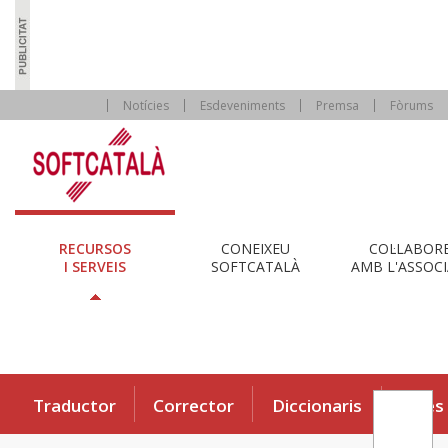
Notícies
Esdeveniments
Premsa
Fòrums
RECURSOS
CONEIXEU
COL·LABOR
I SERVEIS
SOFTCATALÀ
AMB L'ASSOCI
Traductor
Corrector
Diccionaris
Eines