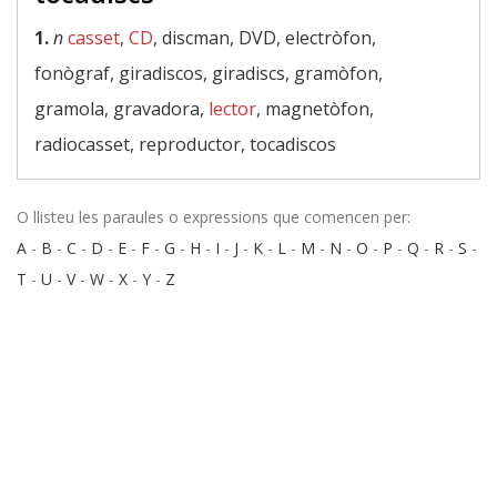
1.
n
casset
,
CD
, discman, DVD, electròfon,
fonògraf, giradiscos, giradiscs, gramòfon,
gramola, gravadora,
lector
, magnetòfon,
radiocasset, reproductor, tocadiscos
O llisteu les paraules o expressions que comencen per:
A
-
B
-
C
-
D
-
E
-
F
-
G
-
H
-
I
-
J
-
K
-
L
-
M
-
N
-
O
-
P
-
Q
-
R
-
S
-
T
-
U
-
V
-
W
-
X
-
Y
-
Z