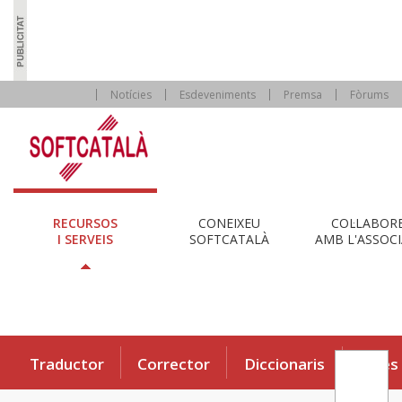
Notícies
Esdeveniments
Premsa
Fòrums
RECURSOS
CONEIXEU
COL·LABOR
I SERVEIS
SOFTCATALÀ
AMB L'ASSOCI
Traductor
Corrector
Diccionaris
Eines