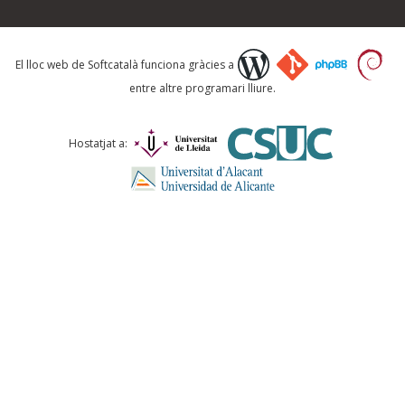
Què proposeu?
El lloc web de Softcatalà funciona gràcies a
entre altre programari lliure.
Comentari *
Hostatjat a:
ENVIA