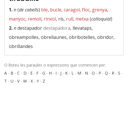
1.
n
(
de cabells
)
ble
,
bucle
,
caragol
,
floc
,
grenya
,
manyoc
,
remolí
,
rínxol
, ris,
rull
,
metxa
(
col·loquial
)
2.
n
destapador
destapadora
, llevataps,
obreampolles, obrellaunes, obribotelles, obridor,
obrillandes
O llisteu les paraules o expressions que comencen per:
A
-
B
-
C
-
D
-
E
-
F
-
G
-
H
-
I
-
J
-
K
-
L
-
M
-
N
-
O
-
P
-
Q
-
R
-
S
-
T
-
U
-
V
-
W
-
X
-
Y
-
Z