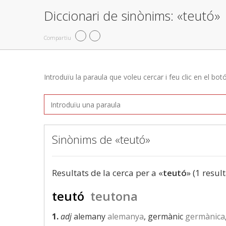
Diccionari de sinònims: «teutó»
Compartiu
Introduïu la paraula que voleu cercar i feu clic en el bot
Sinònims de «teutó»
Resultats de la cerca per a «
teutó
» (1 result
teutó
teutona
1.
adj
alemany
alemanya
, germànic
germànica