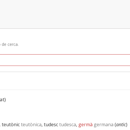
ó de cerca.
at)
, teutònic
teutònica
, tudesc
tudesca
,
germà
germana
(
antic
)