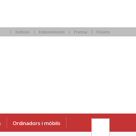
Notícies
Esdeveniments
Premsa
Fòrums
s
Ordinadors i mòbils