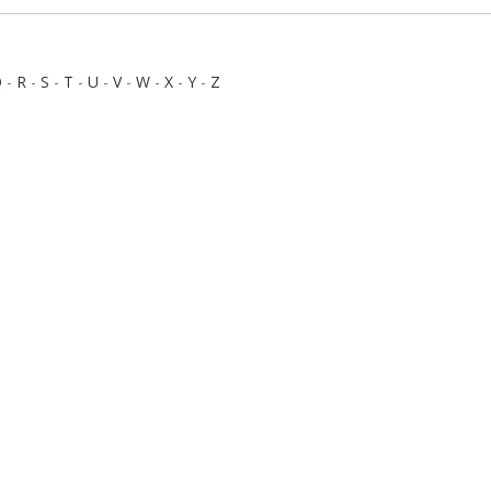
Q
-
R
-
S
-
T
-
U
-
V
-
W
-
X
-
Y
-
Z