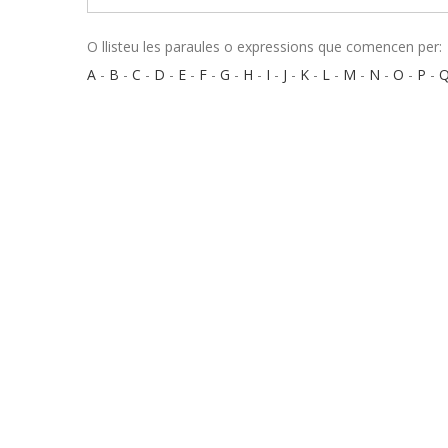
O llisteu les paraules o expressions que comencen per:
A
-
B
-
C
-
D
-
E
-
F
-
G
-
H
-
I
-
J
-
K
-
L
-
M
-
N
-
O
-
P
-