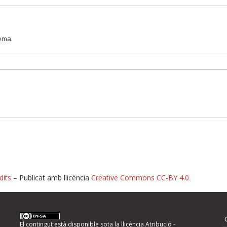
lema.
dits
– Publicat amb llicència
Creative Commons CC-BY 4.0
nformeu d'errors
El contingut està disponible sota la llicència
Atribució -