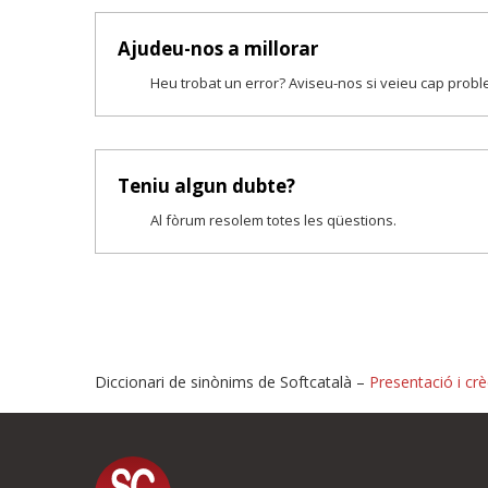
Ajudeu-nos a millorar
Heu trobat un error? Aviseu-nos si veieu cap prob
Teniu algun dubte?
Al fòrum resolem totes les qüestions.
Diccionari de sinònims de Softcatalà –
Presentació i crè
Proposeu-nos millores o i