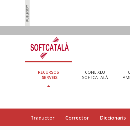
RECURSOS
CONEIXEU
I SERVEIS
SOFTCATALÀ
AMB
Traductor
Corrector
Diccionaris