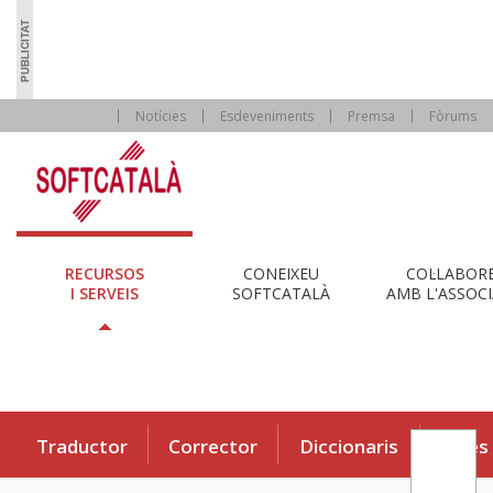
Notícies
Esdeveniments
Premsa
Fòrums
RECURSOS
CONEIXEU
COL·LABOR
I SERVEIS
SOFTCATALÀ
AMB L'ASSOCI
Traductor
Corrector
Diccionaris
Eines