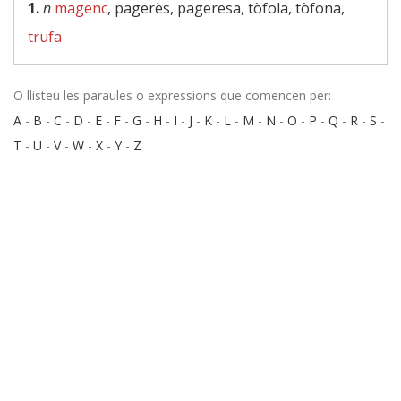
1.
n
magenc
, pagerès, pageresa, tòfola, tòfona,
trufa
O llisteu les paraules o expressions que comencen per:
A
-
B
-
C
-
D
-
E
-
F
-
G
-
H
-
I
-
J
-
K
-
L
-
M
-
N
-
O
-
P
-
Q
-
R
-
S
-
T
-
U
-
V
-
W
-
X
-
Y
-
Z