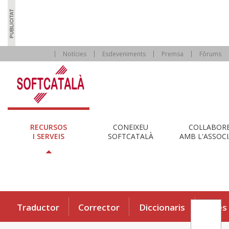
Notícies
Esdeveniments
Premsa
Fòrums
RECURSOS
CONEIXEU
COL·LABOR
I SERVEIS
SOFTCATALÀ
AMB L'ASSOCI
Traductor
Corrector
Diccionaris
Eines