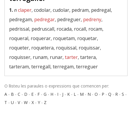
1.
n
claper
, codolar, cudolar, pedram, pedregal,
pedregam,
pedregar
, pedreguer,
pedreny
,
pedrissal, pedruscall, rocada, rocall, rocam,
roqueral, roquerar, roquetam, roquetar,
roqueter, roquetera, roquissal, roquissar,
roquisser, runam, runar,
tarter
, tartera,
tarteram, terregall, terregam, terreguer
O llisteu les paraules o expressions que comencen per:
A
-
B
-
C
-
D
-
E
-
F
-
G
-
H
-
I
-
J
-
K
-
L
-
M
-
N
-
O
-
P
-
Q
-
R
-
S
-
T
-
U
-
V
-
W
-
X
-
Y
-
Z