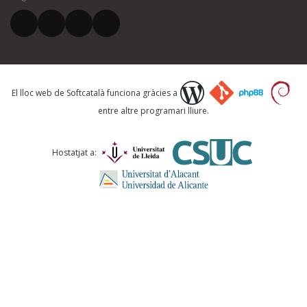
El vostre correu electrònic *
Què proposeu?
El lloc web de Softcatalà funciona gràcies a
entre altre programari lliure.
Comentari *
Hostatjat a:
ENVIA