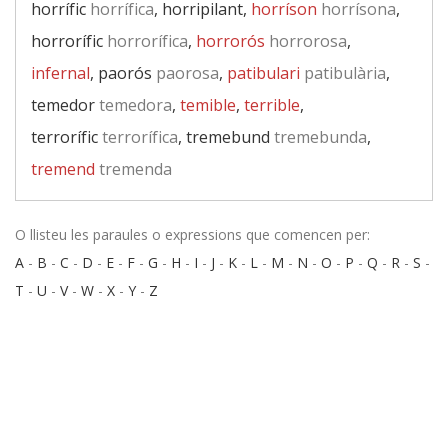
horrífic
horrífica
, horripilant,
horríson
horrísona
,
horrorífic
horrorífica
,
horrorós
horrorosa
,
infernal
, paorós
paorosa
,
patibulari
patibulària
,
temedor
temedora
,
temible
,
terrible
,
terrorífic
terrorífica
, tremebund
tremebunda
,
tremend
tremenda
O llisteu les paraules o expressions que comencen per:
A
-
B
-
C
-
D
-
E
-
F
-
G
-
H
-
I
-
J
-
K
-
L
-
M
-
N
-
O
-
P
-
Q
-
R
-
S
-
T
-
U
-
V
-
W
-
X
-
Y
-
Z