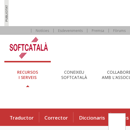
Notícies
Esdeveniments
Premsa
Fòrums
RECURSOS
CONEIXEU
COL·LABOR
I SERVEIS
SOFTCATALÀ
AMB L'ASSOCI
Traductor
Corrector
Diccionaris
Eines