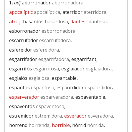
1.
adj
aborronador
aborronadora
,
apocalíptic
apocalíptica
, aterridor
aterridora
,
atroç
, basardós
basardosa
,
dantesc
dantesca
,
esborronador
esborronadora
,
escarrufador
escarrufadora
,
esfereïdor
esfereïdora
,
esgarrifador
esgarrifadora
, esgarrifant,
esgarrifós
esgarrifosa
, esglaiador
esglaiadora
,
esglaiós
esglaiosa
, espantable,
espantós
espantosa
, espaordidor
espaordidora
,
esparverador
esparveradora
, espaventable,
espaventós
espaventosa
,
estremidor
estremidora
,
esverador
esveradora
,
horrend
horrenda
,
horrible
, hòrrid
hòrrida
,