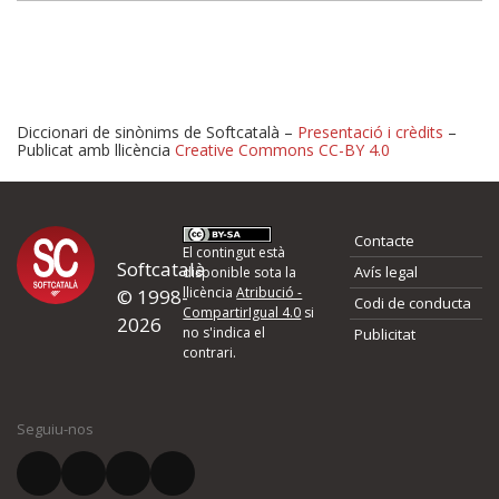
Diccionari de sinònims de Softcatalà –
Presentació i crèdits
–
Publicat amb llicència
Creative Commons CC-BY 4.0
Proposeu-nos millores o 
Contacte
d'errors
El contingut està
Softcatalà
Avís legal
disponible sota la
llicència
Atribució -
© 1998-
Codi de conducta
Si heu trobat un error o voleu proposar alguna millora, ompliu els ca
CompartirIgual 4.0
si
2026
quina és la millora que proposeu o l'error del qual voleu informar-no
no s'indica el
Publicitat
contrari.
El vostre nom *
Seguiu-nos
El vostre correu electrònic *