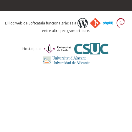
Què proposeu?
El lloc web de Softcatalà funciona gràcies a
entre altre programari lliure.
Comentari *
Hostatjat a:
ENVIA