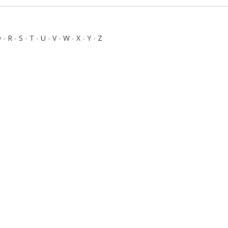
Q
-
R
-
S
-
T
-
U
-
V
-
W
-
X
-
Y
-
Z