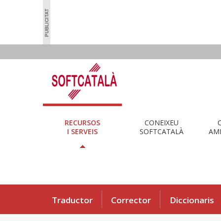
RECURSOS
CONEIXEU
I SERVEIS
SOFTCATALÀ
AMB
Traductor
Corrector
Diccionaris