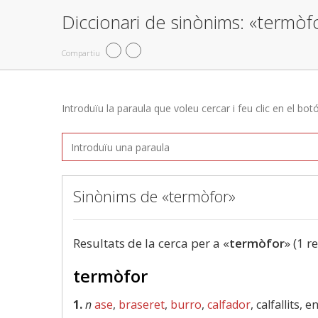
Diccionari de sinònims: «termòf
Compartiu
Introduïu la paraula que voleu cercar i feu clic en el bot
Sinònims de «termòfor»
Resultats de la cerca per a «
termòfor
» (1 r
termòfor
1.
n
ase
,
braseret
,
burro
,
calfador
, calfallits, 