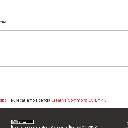
lema.
dits
– Publicat amb llicència
Creative Commons CC-BY 4.0
nformeu d'errors
El contingut està disponible sota la llicència
Atribució -