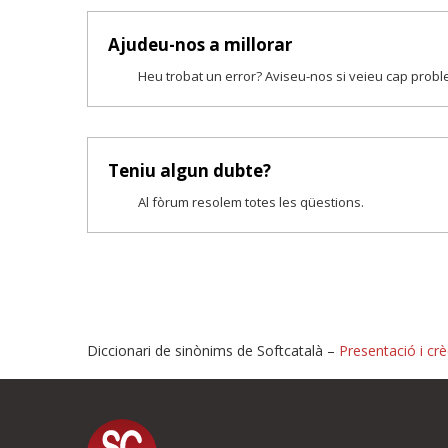
Ajudeu-nos a millorar
Heu trobat un error? Aviseu-nos si veieu cap prob
Teniu algun dubte?
Al fòrum resolem totes les qüestions.
Diccionari de sinònims de Softcatalà –
Presentació i crè
Proposeu-nos millores o i