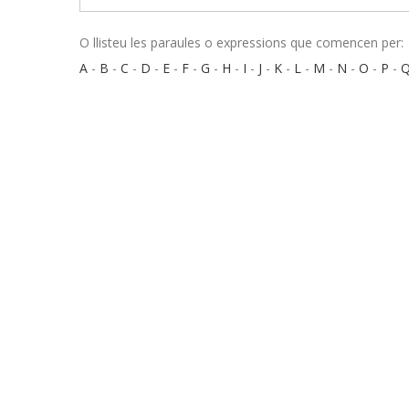
O llisteu les paraules o expressions que comencen per:
A
-
B
-
C
-
D
-
E
-
F
-
G
-
H
-
I
-
J
-
K
-
L
-
M
-
N
-
O
-
P
-