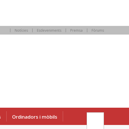
Notícies
Esdeveniments
Premsa
Fòrums
s
Ordinadors i mòbils