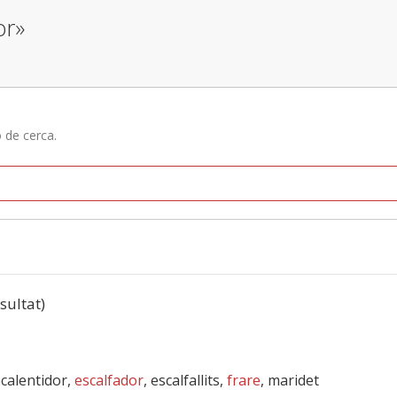
or»
ó de cerca.
esultat)
encalentidor,
escalfador
, escalfallits,
frare
, maridet