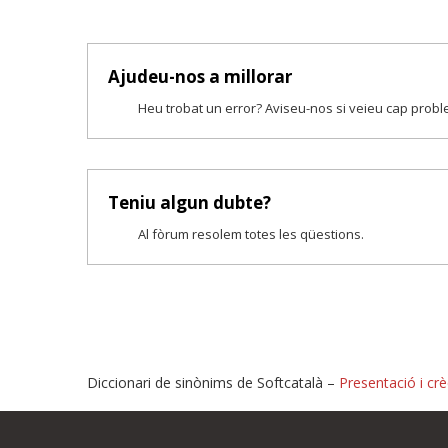
Ajudeu-nos a millorar
Heu trobat un error? Aviseu-nos si veieu cap prob
Teniu algun dubte?
Al fòrum resolem totes les qüestions.
Diccionari de sinònims de Softcatalà –
Presentació i crè