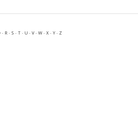
Q
-
R
-
S
-
T
-
U
-
V
-
W
-
X
-
Y
-
Z