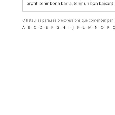
profit, tenir bona barra, tenir un bon baixant
O llisteu les paraules o expressions que comencen per:
A
-
B
-
C
-
D
-
E
-
F
-
G
-
H
-
I
-
J
-
K
-
L
-
M
-
N
-
O
-
P
-