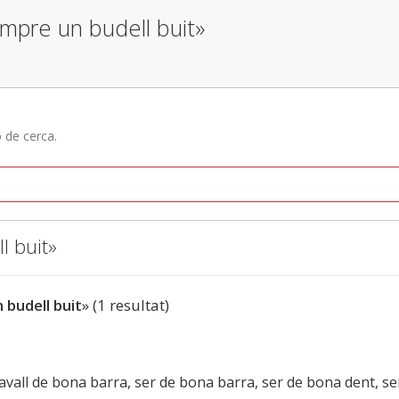
empre un budell buit»
ó de cerca.
l buit»
 budell buit
» (1 resultat)
vall de bona barra, ser de bona barra, ser de bona dent, ser