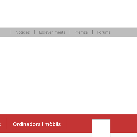
Notícies
Esdeveniments
Premsa
Fòrums
s
Ordinadors i mòbils