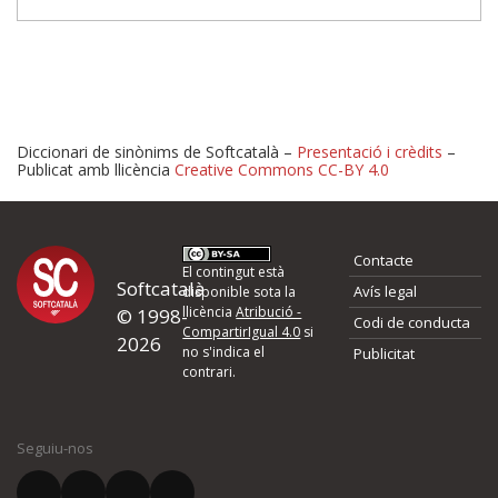
Diccionari de sinònims de Softcatalà –
Presentació i crèdits
–
Publicat amb llicència
Creative Commons CC-BY 4.0
Proposeu-nos millores o 
Contacte
d'errors
El contingut està
Softcatalà
Avís legal
disponible sota la
llicència
Atribució -
© 1998-
Codi de conducta
Si heu trobat un error o voleu proposar alguna millora, ompliu els ca
CompartirIgual 4.0
si
2026
quina és la millora que proposeu o l'error del qual voleu informar-no
no s'indica el
Publicitat
contrari.
El vostre nom *
Seguiu-nos