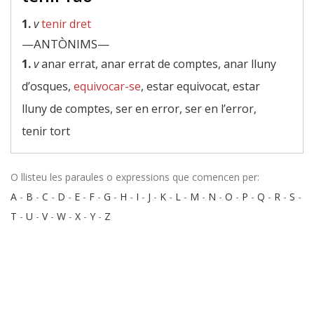
1.
v
tenir dret
—ANTÒNIMS—
1.
v
anar errat, anar errat de comptes, anar lluny
d’osques,
equivocar-se
, estar equivocat, estar
lluny de comptes, ser en error, ser en l’error,
tenir tort
O llisteu les paraules o expressions que comencen per:
A
-
B
-
C
-
D
-
E
-
F
-
G
-
H
-
I
-
J
-
K
-
L
-
M
-
N
-
O
-
P
-
Q
-
R
-
S
-
T
-
U
-
V
-
W
-
X
-
Y
-
Z