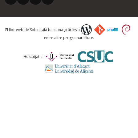
El vostre correu electrònic *
Què proposeu?
El lloc web de Softcatalà funciona gràcies a
entre altre programari lliure.
Comentari *
Hostatjat a:
ENVIA