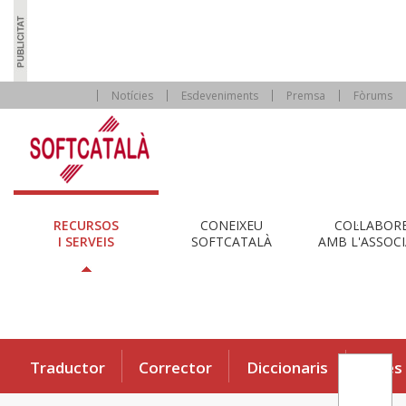
Notícies
Esdeveniments
Premsa
Fòrums
RECURSOS
CONEIXEU
COL·LABOR
I SERVEIS
SOFTCATALÀ
AMB L'ASSOCI
Traductor
Corrector
Diccionaris
Eines