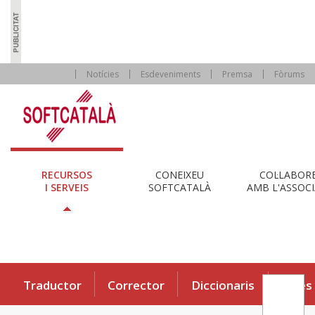
Notícies
Esdeveniments
Premsa
Fòrums
RECURSOS
CONEIXEU
COL·LABOR
I SERVEIS
SOFTCATALÀ
AMB L'ASSOCI
Traductor
Corrector
Diccionaris
Eines