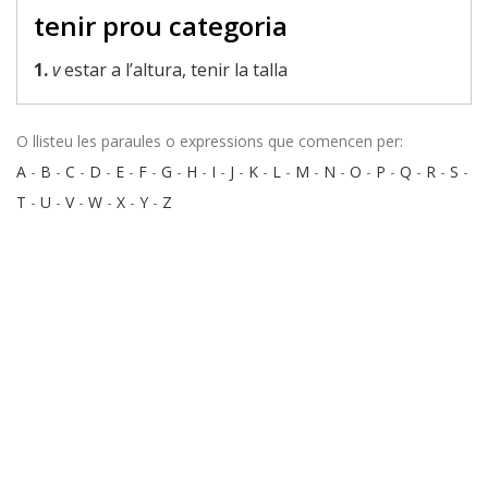
tenir prou categoria
1.
v
estar a l’altura, tenir la talla
O llisteu les paraules o expressions que comencen per:
A
-
B
-
C
-
D
-
E
-
F
-
G
-
H
-
I
-
J
-
K
-
L
-
M
-
N
-
O
-
P
-
Q
-
R
-
S
-
T
-
U
-
V
-
W
-
X
-
Y
-
Z