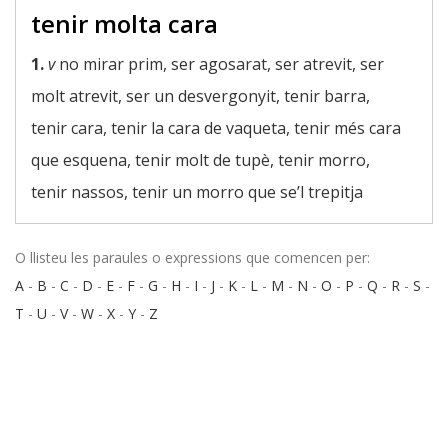
tenir molta cara
1.
v
no mirar prim, ser agosarat, ser atrevit, ser
molt atrevit, ser un desvergonyit, tenir barra,
tenir cara, tenir la cara de vaqueta, tenir més cara
que esquena, tenir molt de tupè, tenir morro,
tenir nassos, tenir un morro que se’l trepitja
O llisteu les paraules o expressions que comencen per:
A
-
B
-
C
-
D
-
E
-
F
-
G
-
H
-
I
-
J
-
K
-
L
-
M
-
N
-
O
-
P
-
Q
-
R
-
S
-
T
-
U
-
V
-
W
-
X
-
Y
-
Z