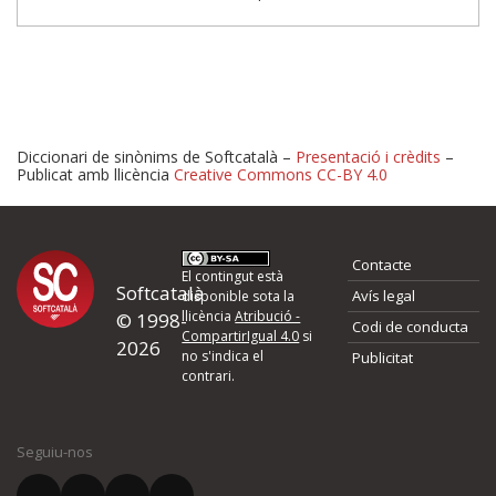
Diccionari de sinònims de Softcatalà –
Presentació i crèdits
–
Publicat amb llicència
Creative Commons CC-BY 4.0
Proposeu-nos millores o 
Contacte
d'errors
El contingut està
Softcatalà
Avís legal
disponible sota la
llicència
Atribució -
© 1998-
Codi de conducta
Si heu trobat un error o voleu proposar alguna millora, ompliu els ca
CompartirIgual 4.0
si
2026
quina és la millora que proposeu o l'error del qual voleu informar-no
no s'indica el
Publicitat
contrari.
El vostre nom *
Seguiu-nos