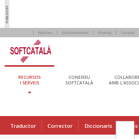
Notícies
Esdeveniments
Premsa
Fòrums
RECURSOS
CONEIXEU
COL·LABOR
I SERVEIS
SOFTCATALÀ
AMB L'ASSOCI
Traductor
Corrector
Diccionaris
Eines