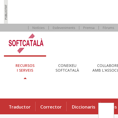
Notícies
Esdeveniments
Premsa
Fòrums
RECURSOS
CONEIXEU
COL·LABOR
I SERVEIS
SOFTCATALÀ
AMB L'ASSOCI
Traductor
Corrector
Diccionaris
Eines