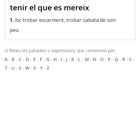
tenir el que es mereix
1.
loc
trobar escarment, trobar sabata de son
peu
O llisteu les paraules o expressions que comencen per:
A
-
B
-
C
-
D
-
E
-
F
-
G
-
H
-
I
-
J
-
K
-
L
-
M
-
N
-
O
-
P
-
Q
-
R
-
S
-
T
-
U
-
V
-
W
-
X
-
Y
-
Z