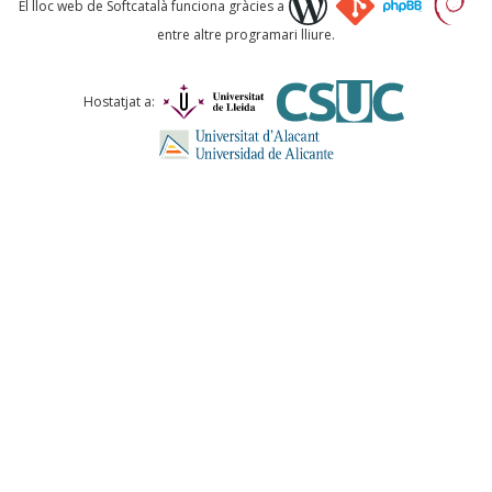
El lloc web de Softcatalà funciona gràcies a
entre altre programari lliure.
Comentari *
Hostatjat a:
ENVIA