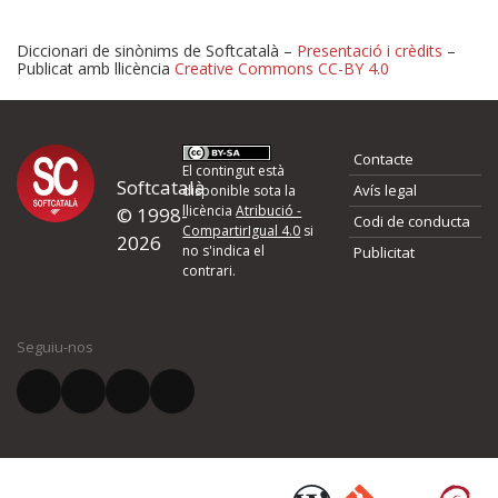
Diccionari de sinònims de Softcatalà –
Presentació i crèdits
–
Publicat amb llicència
Creative Commons CC-BY 4.0
Proposeu-nos millores o 
Contacte
d'errors
El contingut està
Softcatalà
Avís legal
disponible sota la
llicència
Atribució -
© 1998-
Codi de conducta
Si heu trobat un error o voleu proposar alguna millora, ompliu els ca
CompartirIgual 4.0
si
2026
quina és la millora que proposeu o l'error del qual voleu informar-no
no s'indica el
Publicitat
contrari.
El vostre nom *
Seguiu-nos
El vostre correu electrònic *
Què proposeu?