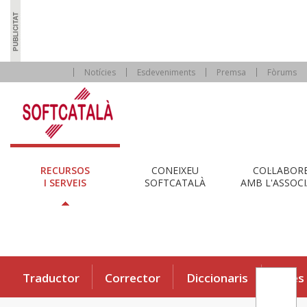
Notícies
Esdeveniments
Premsa
Fòrums
RECURSOS
CONEIXEU
COL·LABOR
I SERVEIS
SOFTCATALÀ
AMB L'ASSOCI
Traductor
Corrector
Diccionaris
Eines