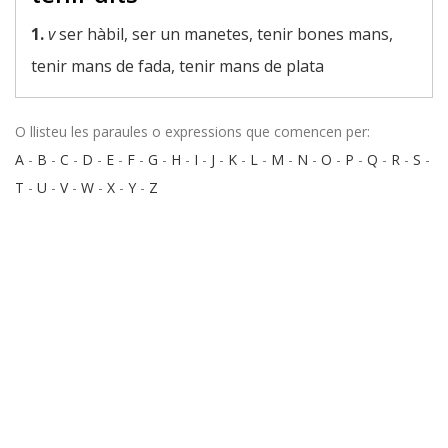
1.
v
ser hàbil, ser un manetes, tenir bones mans,
tenir mans de fada, tenir mans de plata
O llisteu les paraules o expressions que comencen per:
A
-
B
-
C
-
D
-
E
-
F
-
G
-
H
-
I
-
J
-
K
-
L
-
M
-
N
-
O
-
P
-
Q
-
R
-
S
-
T
-
U
-
V
-
W
-
X
-
Y
-
Z