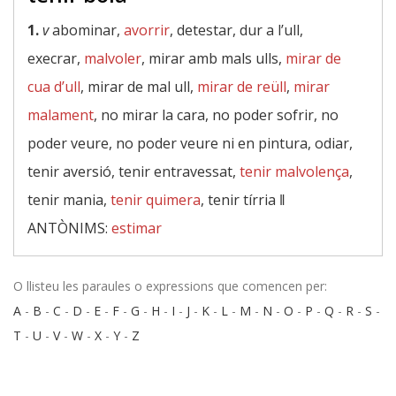
1.
v
abominar,
avorrir
, detestar, dur a l’ull,
execrar,
malvoler
, mirar amb mals ulls,
mirar de
cua d’ull
, mirar de mal ull,
mirar de reüll
,
mirar
malament
, no mirar la cara, no poder sofrir, no
poder veure, no poder veure ni en pintura, odiar,
tenir aversió, tenir entravessat,
tenir malvolença
,
tenir mania,
tenir quimera
, tenir tírria ‖
ANTÒNIMS:
estimar
O llisteu les paraules o expressions que comencen per:
A
-
B
-
C
-
D
-
E
-
F
-
G
-
H
-
I
-
J
-
K
-
L
-
M
-
N
-
O
-
P
-
Q
-
R
-
S
-
T
-
U
-
V
-
W
-
X
-
Y
-
Z