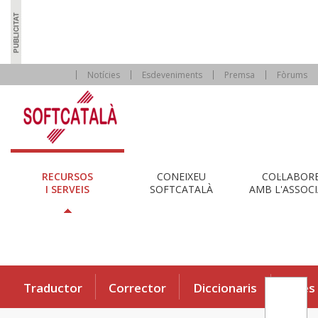
Notícies
Esdeveniments
Premsa
Fòrums
RECURSOS
CONEIXEU
COL·LABOR
I SERVEIS
SOFTCATALÀ
AMB L'ASSOCI
Traductor
Corrector
Diccionaris
Eines