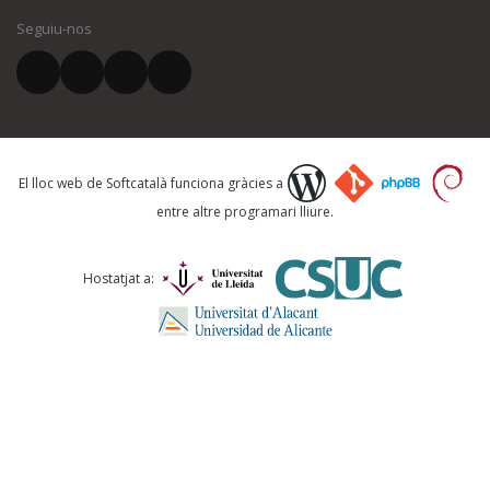
Seguiu-nos
El vostre correu electrònic *
Què proposeu?
El lloc web de Softcatalà funciona gràcies a
entre altre programari lliure.
Comentari *
Hostatjat a: