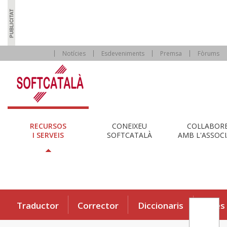
Notícies
Esdeveniments
Premsa
Fòrums
RECURSOS
CONEIXEU
COL·LABOR
I SERVEIS
SOFTCATALÀ
AMB L'ASSOCI
Traductor
Corrector
Diccionaris
Eines