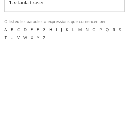
1.
n
taula braser
O llisteu les paraules o expressions que comencen per:
A
-
B
-
C
-
D
-
E
-
F
-
G
-
H
-
I
-
J
-
K
-
L
-
M
-
N
-
O
-
P
-
Q
-
R
-
S
-
T
-
U
-
V
-
W
-
X
-
Y
-
Z