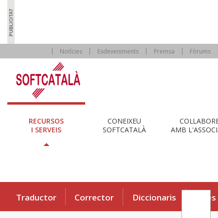
Notícies
Esdeveniments
Premsa
Fòrums
RECURSOS
CONEIXEU
COL·LABOR
I SERVEIS
SOFTCATALÀ
AMB L'ASSOCI
Traductor
Corrector
Diccionaris
Eines