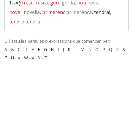
1.
adj
fresc
fresca
,
gerd
gerda
,
nou
nova
,
novell
novella
,
primerenc
primerenca
, tendral,
tendre
tendra
O llisteu les paraules o expressions que comencen per:
A
-
B
-
C
-
D
-
E
-
F
-
G
-
H
-
I
-
J
-
K
-
L
-
M
-
N
-
O
-
P
-
Q
-
R
-
S
-
T
-
U
-
V
-
W
-
X
-
Y
-
Z