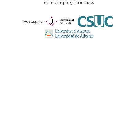
entre altre programari lliure.
Comentari *
Hostatjat a:
ENVIA