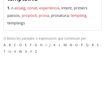
1.
n
assaig
,
conat
,
experiència
, intent, primers
passos,
propòsit
,
prova
, provatura,
tempteig
,
tempteigs
O llisteu les paraules o expressions que comencen per:
A
-
B
-
C
-
D
-
E
-
F
-
G
-
H
-
I
-
J
-
K
-
L
-
M
-
N
-
O
-
P
-
Q
-
R
-
S
-
T
-
U
-
V
-
W
-
X
-
Y
-
Z