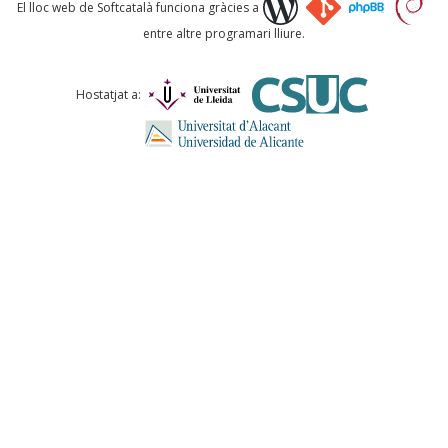
Què proposeu?
El lloc web de Softcatalà funciona gràcies a
entre altre programari lliure.
Comentari *
Hostatjat a:
ENVIA