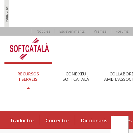
Notícies
Esdeveniments
Premsa
Fòrums
RECURSOS
CONEIXEU
COL·LABOR
I SERVEIS
SOFTCATALÀ
AMB L'ASSOCI
Traductor
Corrector
Diccionaris
Eines