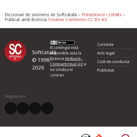
Diccionari de sinònims de Softcatalà –
Presentació i crèdits
–
Publicat amb llicència
Creative Commons CC-BY 4.0
Proposeu-nos millores o 
Contacte
d'errors
El contingut està
Softcatalà
Avís legal
disponible sota la
llicència
Atribució -
© 1998-
Codi de conducta
Si heu trobat un error o voleu proposar alguna millora, ompliu els ca
CompartirIgual 4.0
si
2026
quina és la millora que proposeu o l'error del qual voleu informar-no
no s'indica el
Publicitat
contrari.
El vostre nom *
Seguiu-nos
El vostre correu electrònic *