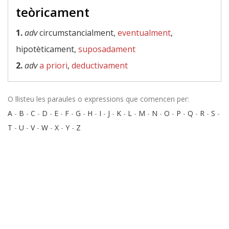
teòricament
1.
adv
circumstancialment,
eventualment
,
hipotèticament,
suposadament
2.
adv
a priori
,
deductivament
O llisteu les paraules o expressions que comencen per:
A
-
B
-
C
-
D
-
E
-
F
-
G
-
H
-
I
-
J
-
K
-
L
-
M
-
N
-
O
-
P
-
Q
-
R
-
S
-
T
-
U
-
V
-
W
-
X
-
Y
-
Z