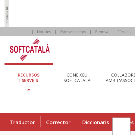
Notícies
Esdeveniments
Premsa
Fòrums
RECURSOS
CONEIXEU
COL·LABOR
I SERVEIS
SOFTCATALÀ
AMB L'ASSOCI
Traductor
Corrector
Diccionaris
Eines