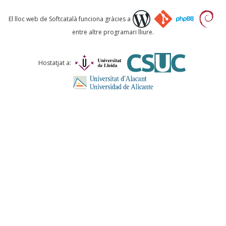
Què proposeu?
El lloc web de Softcatalà funciona gràcies a
entre altre programari lliure.
Comentari *
Hostatjat a:
ENVIA