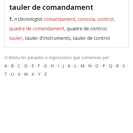
tauler de comandament
1.
n
(
tecnologia
)
comandament
,
consola
,
control
,
quadre de comandament
, quadre de control,
tauler
, tauler d’instruments, tauler de control
O llisteu les paraules o expressions que comencen per:
A
-
B
-
C
-
D
-
E
-
F
-
G
-
H
-
I
-
J
-
K
-
L
-
M
-
N
-
O
-
P
-
Q
-
R
-
S
-
T
-
U
-
V
-
W
-
X
-
Y
-
Z