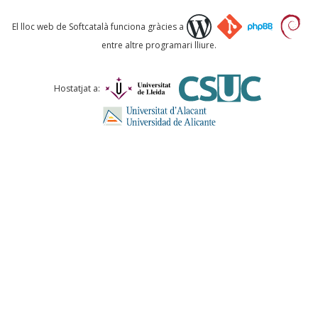
Què proposeu?
El lloc web de Softcatalà funciona gràcies a
entre altre programari lliure.
Comentari *
Hostatjat a:
ENVIA