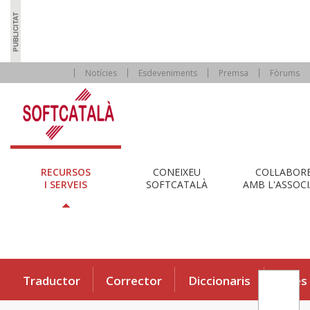
Notícies
Esdeveniments
Premsa
Fòrums
RECURSOS
CONEIXEU
COL·LABOR
I SERVEIS
SOFTCATALÀ
AMB L'ASSOCI
Traductor
Corrector
Diccionaris
Eines