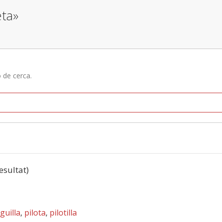
eta»
ó de cerca.
resultat)
uilla
,
pilota
,
pilotilla