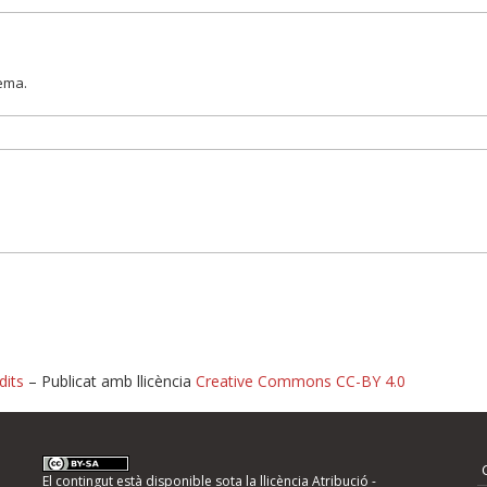
lema.
dits
– Publicat amb llicència
Creative Commons CC-BY 4.0
nformeu d'errors
El contingut està disponible sota la llicència
Atribució -