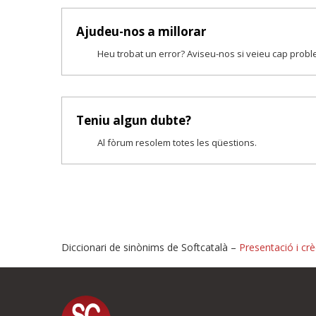
Ajudeu-nos a millorar
Heu trobat un error? Aviseu-nos si veieu cap prob
Teniu algun dubte?
Al fòrum resolem totes les qüestions.
Diccionari de sinònims de Softcatalà –
Presentació i crè
Proposeu-nos millores o i