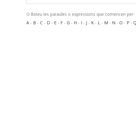
O llisteu les paraules o expressions que comencen per:
A
-
B
-
C
-
D
-
E
-
F
-
G
-
H
-
I
-
J
-
K
-
L
-
M
-
N
-
O
-
P
-