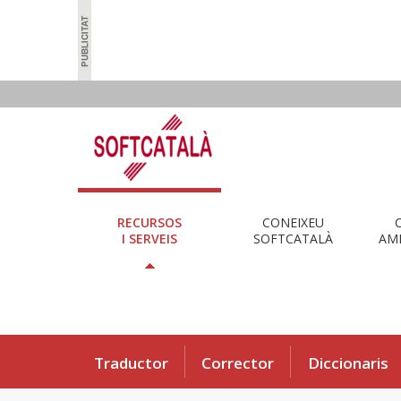
RECURSOS
CONEIXEU
I SERVEIS
SOFTCATALÀ
AMB
Traductor
Corrector
Diccionaris