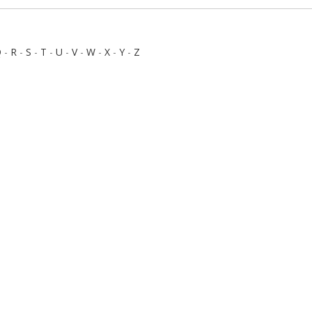
Q
-
R
-
S
-
T
-
U
-
V
-
W
-
X
-
Y
-
Z