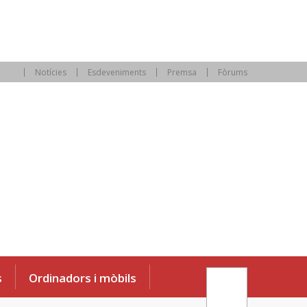
Notícies
Esdeveniments
Premsa
Fòrums
s
Ordinadors i mòbils