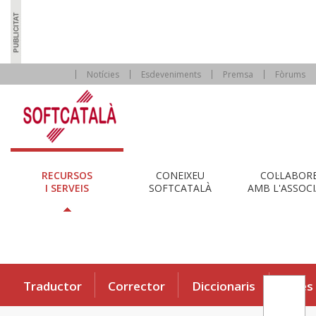
Notícies
Esdeveniments
Premsa
Fòrums
RECURSOS
CONEIXEU
COL·LABOR
I SERVEIS
SOFTCATALÀ
AMB L'ASSOCI
Traductor
Corrector
Diccionaris
Eines