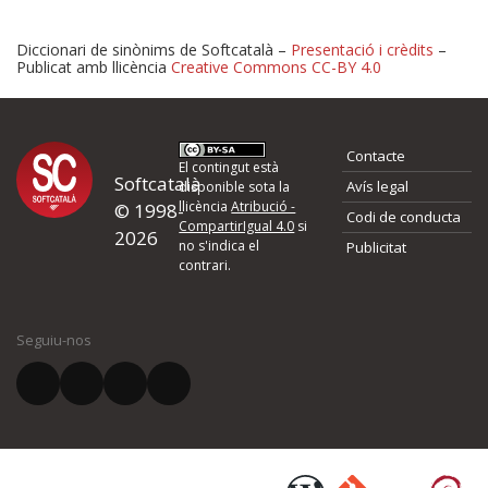
Diccionari de sinònims de Softcatalà –
Presentació i crèdits
–
Publicat amb llicència
Creative Commons CC-BY 4.0
Proposeu-nos millores o 
Contacte
d'errors
El contingut està
Softcatalà
Avís legal
disponible sota la
llicència
Atribució -
© 1998-
Codi de conducta
Si heu trobat un error o voleu proposar alguna millora, ompliu els ca
CompartirIgual 4.0
si
2026
quina és la millora que proposeu o l'error del qual voleu informar-no
no s'indica el
Publicitat
contrari.
El vostre nom *
Seguiu-nos
El vostre correu electrònic *
Què proposeu?