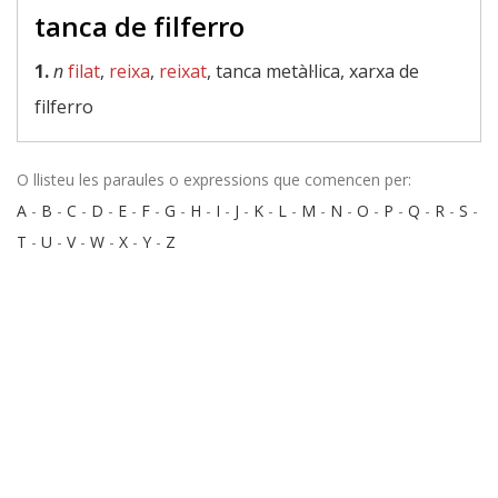
tanca de filferro
1.
n
filat
,
reixa
,
reixat
, tanca metàl·lica, xarxa de
filferro
O llisteu les paraules o expressions que comencen per:
A
-
B
-
C
-
D
-
E
-
F
-
G
-
H
-
I
-
J
-
K
-
L
-
M
-
N
-
O
-
P
-
Q
-
R
-
S
-
T
-
U
-
V
-
W
-
X
-
Y
-
Z