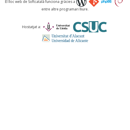
El lloc web de Softcatalà funciona gràcies a
entre altre programari lliure.
Comentari *
Hostatjat a:
ENVIA