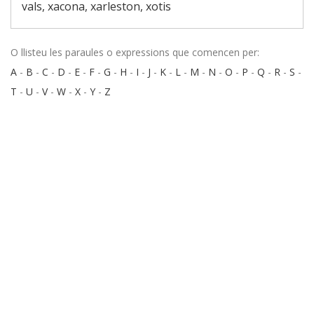
vals, xacona, xarleston, xotis
O llisteu les paraules o expressions que comencen per:
A
-
B
-
C
-
D
-
E
-
F
-
G
-
H
-
I
-
J
-
K
-
L
-
M
-
N
-
O
-
P
-
Q
-
R
-
S
-
T
-
U
-
V
-
W
-
X
-
Y
-
Z