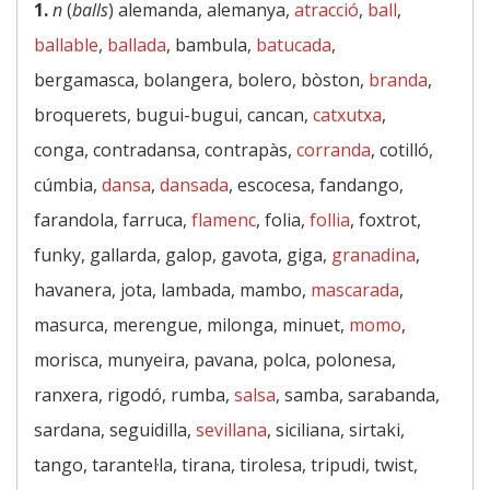
1.
n
(
balls
) alemanda, alemanya,
atracció
,
ball
,
ballable
,
ballada
, bambula,
batucada
,
bergamasca, bolangera, bolero, bòston,
branda
,
broquerets, bugui-bugui, cancan,
catxutxa
,
conga, contradansa, contrapàs,
corranda
, cotilló,
cúmbia,
dansa
,
dansada
, escocesa, fandango,
farandola, farruca,
flamenc
, folia,
follia
, foxtrot,
funky, gallarda, galop, gavota, giga,
granadina
,
havanera, jota, lambada, mambo,
mascarada
,
masurca, merengue, milonga, minuet,
momo
,
morisca, munyeira, pavana, polca, polonesa,
ranxera, rigodó, rumba,
salsa
, samba, sarabanda,
sardana, seguidilla,
sevillana
, siciliana, sirtaki,
tango, tarantel·la, tirana, tirolesa, tripudi, twist,