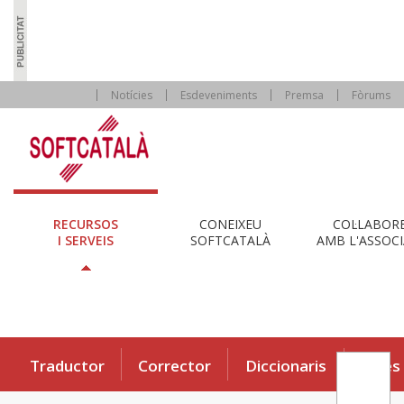
Notícies
Esdeveniments
Premsa
Fòrums
RECURSOS
CONEIXEU
COL·LABOR
I SERVEIS
SOFTCATALÀ
AMB L'ASSOCI
Traductor
Corrector
Diccionaris
Eines