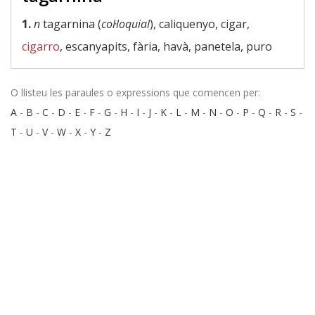
1.
n
tagarnina (
col·loquial
), caliquenyo, cigar,
cigarro
, escanyapits, fària, havà, panetela, puro
O llisteu les paraules o expressions que comencen per:
A
-
B
-
C
-
D
-
E
-
F
-
G
-
H
-
I
-
J
-
K
-
L
-
M
-
N
-
O
-
P
-
Q
-
R
-
S
-
T
-
U
-
V
-
W
-
X
-
Y
-
Z