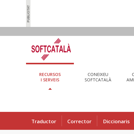
RECURSOS
CONEIXEU
I SERVEIS
SOFTCATALÀ
AMB
Traductor
Corrector
Diccionaris