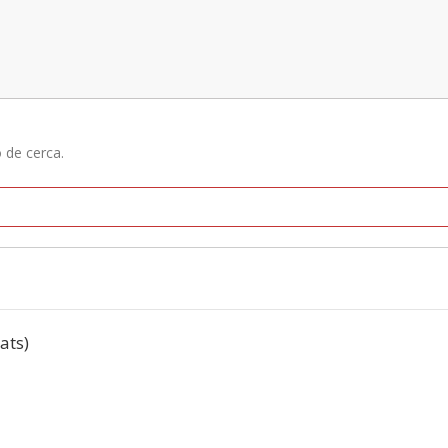
ó de cerca.
tats)