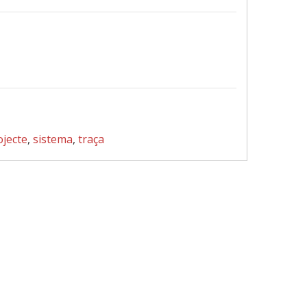
ojecte
,
sistema
,
traça