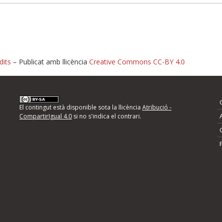
dits
– Publicat amb llicència
Creative Commons CC-BY 4.0
nformeu d'errors
El contingut està disponible sota la llicència
Atribució -
CompartirIgual 4.0
si no s'indica el contrari.
mps següents i descriviu quina és la millora que