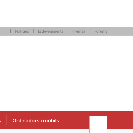
Notícies
Esdeveniments
Premsa
Fòrums
s
Ordinadors i mòbils