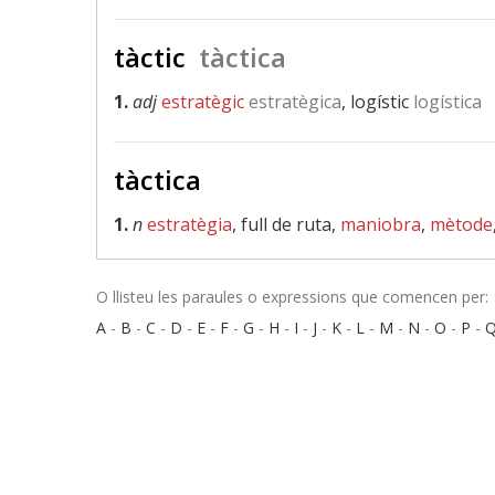
tàctic
tàctica
1.
adj
estratègic
estratègica
, logístic
logística
tàctica
1.
n
estratègia
, full de ruta,
maniobra
,
mètode
O llisteu les paraules o expressions que comencen per:
A
-
B
-
C
-
D
-
E
-
F
-
G
-
H
-
I
-
J
-
K
-
L
-
M
-
N
-
O
-
P
-