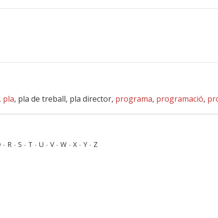
,
pla
, pla de treball, pla director,
programa
,
programació
,
pr
Q
-
R
-
S
-
T
-
U
-
V
-
W
-
X
-
Y
-
Z