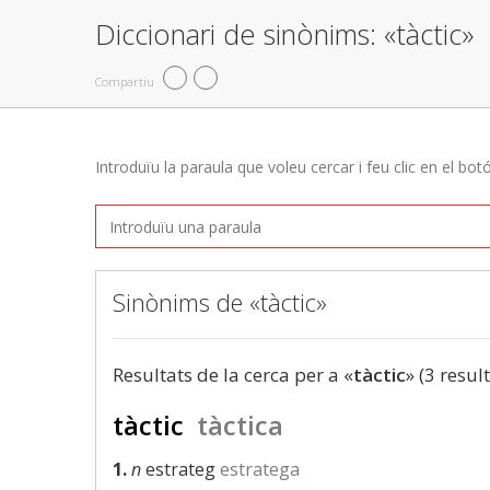
Diccionari de sinònims: «tàctic»
Compartiu
Introduïu la paraula que voleu cercar i feu clic en el bot
Sinònims de «tàctic»
Resultats de la cerca per a «
tàctic
» (3 resul
tàctic
tàctica
1.
n
estrateg
estratega