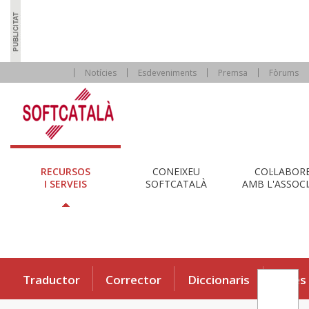
Notícies
Esdeveniments
Premsa
Fòrums
RECURSOS
CONEIXEU
COL·LABOR
I SERVEIS
SOFTCATALÀ
AMB L'ASSOCI
Traductor
Corrector
Diccionaris
Eines