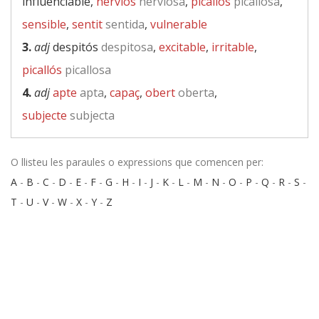
influenciable,
nerviós
nerviosa
,
picallós
picallosa
,
sensible
,
sentit
sentida
,
vulnerable
3.
adj
despitós
despitosa
,
excitable
,
irritable
,
picallós
picallosa
4.
adj
apte
apta
,
capaç
,
obert
oberta
,
subjecte
subjecta
O llisteu les paraules o expressions que comencen per:
A
-
B
-
C
-
D
-
E
-
F
-
G
-
H
-
I
-
J
-
K
-
L
-
M
-
N
-
O
-
P
-
Q
-
R
-
S
-
T
-
U
-
V
-
W
-
X
-
Y
-
Z