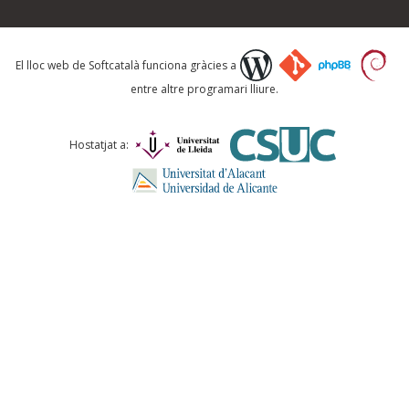
Què proposeu?
El lloc web de Softcatalà funciona gràcies a
entre altre programari lliure.
Comentari *
Hostatjat a:
ENVIA