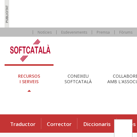
Notícies
Esdeveniments
Premsa
Fòrums
RECURSOS
CONEIXEU
COL·LABOR
I SERVEIS
SOFTCATALÀ
AMB L'ASSOCI
Traductor
Corrector
Diccionaris
Eines