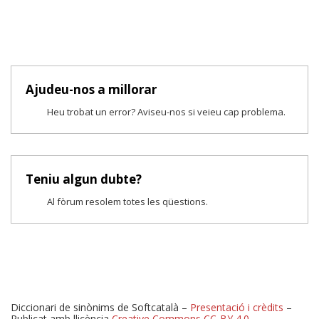
Ajudeu-nos a millorar
Heu trobat un error? Aviseu-nos si veieu cap problema.
Teniu algun dubte?
Al fòrum resolem totes les qüestions.
Diccionari de sinònims de Softcatalà –
Presentació i crèdits
–
Publicat amb llicència
Creative Commons CC-BY 4.0