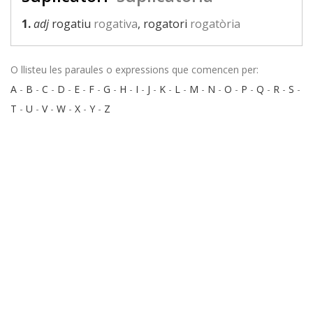
1.
adj
rogatiu
rogativa
, rogatori
rogatòria
O llisteu les paraules o expressions que comencen per:
A
-
B
-
C
-
D
-
E
-
F
-
G
-
H
-
I
-
J
-
K
-
L
-
M
-
N
-
O
-
P
-
Q
-
R
-
S
-
T
-
U
-
V
-
W
-
X
-
Y
-
Z