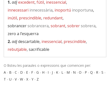
1.
adj
excedent
,
fútil
,
inessencial
,
innecessari
innecessària
,
inoportú
inoportuna
,
inútil
,
prescindible
,
redundant
,
sobrancer
sobrancera
,
sobrant
,
sobrer
sobrera
,
zero a l’esquerra
2.
adj
descartable,
inessencial
,
prescindible
,
rebutjable
, sacrificable
O llisteu les paraules o expressions que comencen per:
A
-
B
-
C
-
D
-
E
-
F
-
G
-
H
-
I
-
J
-
K
-
L
-
M
-
N
-
O
-
P
-
Q
-
R
-
S
-
T
-
U
-
V
-
W
-
X
-
Y
-
Z