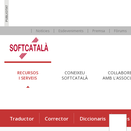
Notícies
Esdeveniments
Premsa
Fòrums
RECURSOS
CONEIXEU
COL·LABOR
I SERVEIS
SOFTCATALÀ
AMB L'ASSOCI
Traductor
Corrector
Diccionaris
Eines