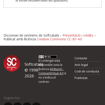
Al fòrum resolem totes les qüestions.
Diccionari de sinònims de Softcatalà –
Presentació i crèdits
–
Publicat amb llicència
Creative Commons CC-BY 4.0
Proposeu-nos millores o 
Contacte
d'errors
El contingut està
Softcatalà
Avís legal
disponible sota la
llicència
Atribució -
© 1998-
Codi de conducta
Si heu trobat un error o voleu proposar alguna millora, ompliu els ca
CompartirIgual 4.0
si
2026
quina és la millora que proposeu o l'error del qual voleu informar-no
no s'indica el
Publicitat
contrari.
El vostre nom *
Seguiu-nos